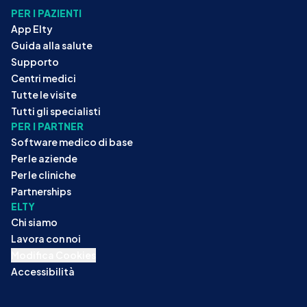
PER I PAZIENTI
App Elty
Guida alla salute
Supporto
Centri medici
Tutte le visite
Tutti gli specialisti
PER I PARTNER
Software medico di base
Per le aziende
Per le cliniche
Partnerships
ELTY
Chi siamo
Lavora con noi
Modifica Cookies
Accessibilità