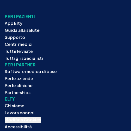
PER I PAZIENTI
App Elty
Guida alla salute
Supporto
Centri medici
Tutte le visite
Tutti gli specialisti
PER I PARTNER
Software medico di base
Per le aziende
Per le cliniche
Partnerships
ELTY
Chi siamo
Lavora con noi
Modifica Cookies
Accessibilità