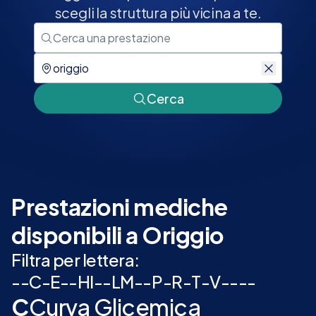
scegli la struttura più vicina a te.
Cerca
Prestazioni mediche
disponibili a Origgio
Filtra per lettera:
-
-
C
-
E
-
-
H
I
-
-
L
M
-
-
P
-
R
-
T
-
V
-
-
-
-
C
Curva Glicemica