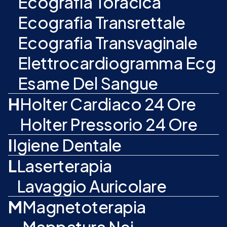
Ecografia Toracica
Ecografia Transrettale
Ecografia Transvaginale
Elettrocardiogramma Ecg
Esame Del Sangue
H
Holter Cardiaco 24 Ore
Holter Pressorio 24 Ore
I
Igiene Dentale
L
Laserterapia
Lavaggio Auricolare
M
Magnetoterapia