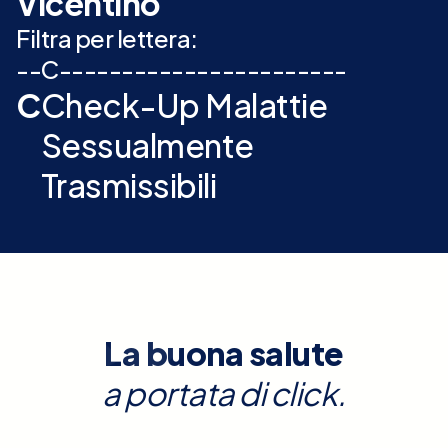
Vicentino
Filtra per lettera:
-
-
C
-
-
-
-
-
-
-
-
-
-
-
-
-
-
-
-
-
-
-
-
-
-
-
C
Check-Up Malattie
Sessualmente
Trasmissibili
La buona salute
a portata di click.