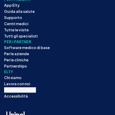
App Elty
Guida alla salute
Supporto
Centri medici
Tutte le visite
Tutti gli specialisti
PER I PARTNER
Software medico di base
Per le aziende
Per le cliniche
Partnerships
ELTY
Chi siamo
Lavora con noi
Modifica Cookies
Accessibilità