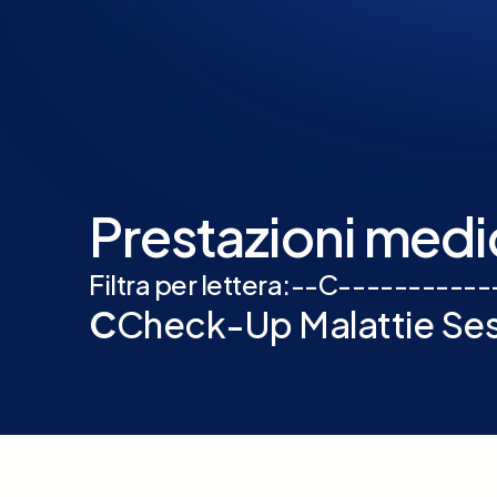
Prestazioni medic
Filtra per lettera:
-
-
C
-
-
-
-
-
-
-
-
-
-
-
C
Check-Up Malattie Sess