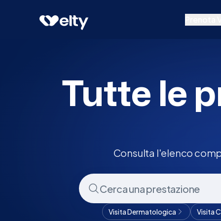
Prenota visita
Tutte
Ne
Prenota V
Prestazion
Specialisti
Tutte le p
Centri Medi
Consulta l'elenco compl
Visita Dermatologica
Visita 