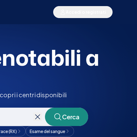
Accedi o registrati
enotabili a
pri i centri disponibili
Cerca
race (RX)
Esame del sangue