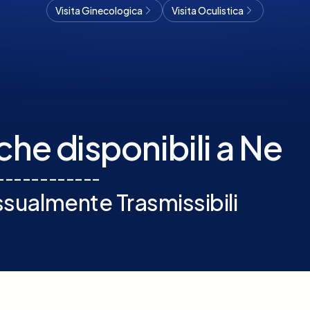
Visita Ginecologica
Visita Oculistica
he disponibili a Ne
-
-
-
-
-
-
-
-
-
-
-
-
ualmente Trasmissibili