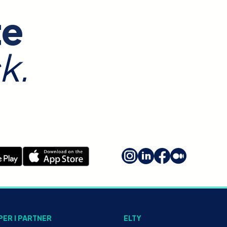
te
k.
PER I PARTNER
ELTY