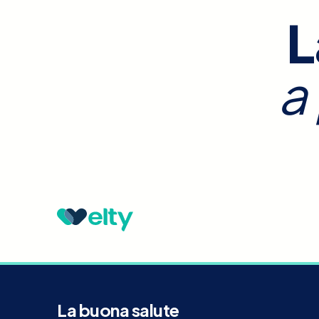
L
a
La buona salute