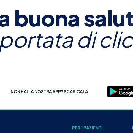
a buona salu
 portata di clic
NON HAI LA NOSTRA APP? SCARICALA
PER I PAZIENTI