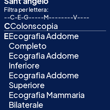
Sant'angelo
Filtra per lettera:
-
-
C
-
E
-
G
-
-
-
-
-
M
-
-
-
-
-
-
-
-
V
-
-
-
-
C
Colonscopia
E
Ecografia Addome
Completo
Ecografia Addome
Inferiore
Ecografia Addome
Superiore
Ecografia Mammaria
Bilaterale