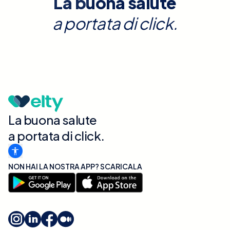
La buona salute
a portata di click.
La buona salute
a portata di click.
NON HAI LA NOSTRA APP? SCARICALA