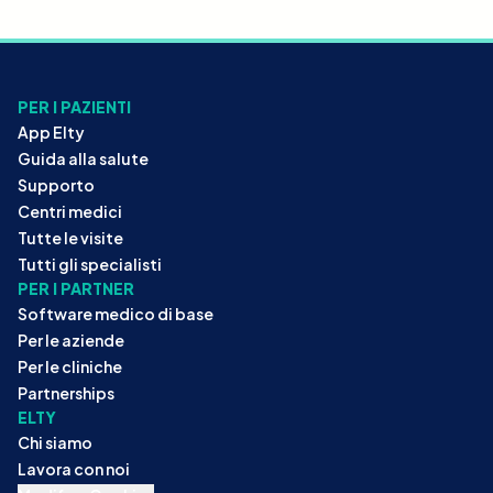
PER I PAZIENTI
App Elty
Guida alla salute
Supporto
Centri medici
Tutte le visite
Tutti gli specialisti
PER I PARTNER
Software medico di base
Per le aziende
Per le cliniche
Partnerships
ELTY
Chi siamo
Lavora con noi