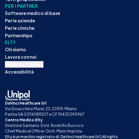
PER I PARTNER
Software medico di base
Per le aziende
Per le cliniche
Partnerships
ELTY
Chi siamo
Lavora con noi
Modifica Cookies
Accessibilità
DaVinci Healthcare Srl
Via Gioacchino Murat, 23, 20159, Milano
Partita IVA 03740811207 e CF 10435390967
Centro Medico Elty
Direttore Sanitario: Dott. Rodolfo Buccico
Chief Medical Officer: Dott. Mario Improta
Elty è un marchio registrato di: DaVinci Healthcare Srl | All rights 