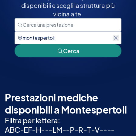
disponibili e scegli la struttura più
vicina a te.
Cerca
Prestazioni mediche
disponibili a Montespertoli
Filtra per lettera:
A
B
C
-
E
F
-
H
-
-
-
L
M
-
-
P
-
R
-
T
-
V
-
-
-
-