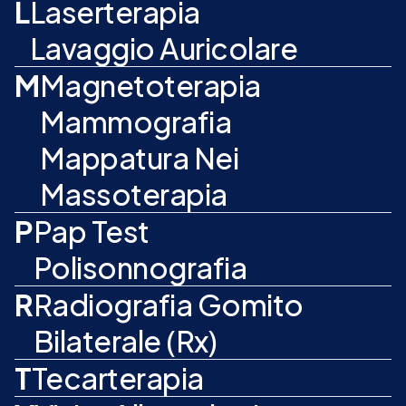
L
Laserterapia
Lavaggio Auricolare
M
Magnetoterapia
Mammografia
Mappatura Nei
Massoterapia
P
Pap Test
Polisonnografia
R
Radiografia Gomito
Bilaterale (Rx)
T
Tecarterapia