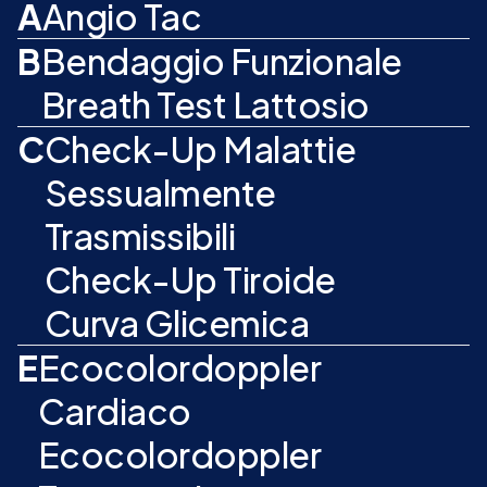
A
Angio Tac
B
Bendaggio Funzionale
Breath Test Lattosio
C
Check-Up Malattie
Sessualmente
Trasmissibili
Check-Up Tiroide
Curva Glicemica
E
Ecocolordoppler
Cardiaco
Ecocolordoppler