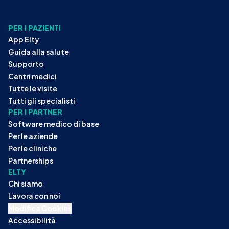
PER I PAZIENTI
App Elty
Guida alla salute
Supporto
Centri medici
Tutte le visite
Tutti gli specialisti
PER I PARTNER
Software medico di base
Per le aziende
Per le cliniche
Partnerships
ELTY
Chi siamo
Lavora con noi
Modifica Cookies
Accessibilità