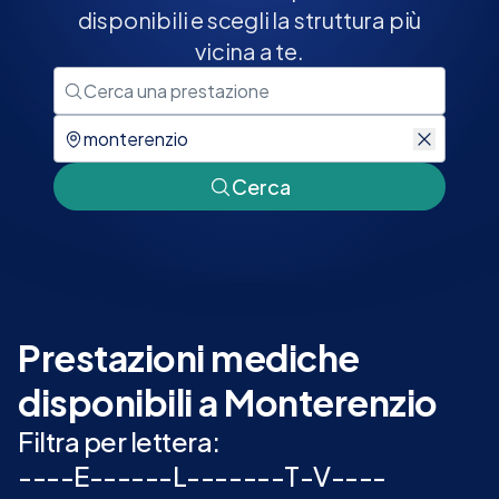
disponibili e scegli la struttura più
vicina a te.
Cerca
Prestazioni mediche
disponibili a Monterenzio
Filtra per lettera:
-
-
-
-
E
-
-
-
-
-
-
L
-
-
-
-
-
-
-
T
-
V
-
-
-
-