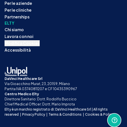
Per le aziende
Per le cliniche
Partnerships
ELTY
Chi siamo
Lavora con noi
Modifica Cookies
Accessibilità
DaVinci Healthcare Srl
Via Gioacchino Murat, 23, 20159, Milano
Partita IVA 03740811207 e CF 10435390967
Centro Medico Elty
Direttore Sanitario: Dott. Rodolfo Buccico
Chief Medical Officer: Dott. Mario Improta
Elty è un marchio registrato di: DaVinci Healthcare Srl | All rights 
reserved
|
Privacy Policy
|
Terms & Conditions
|
Cookies & Policy