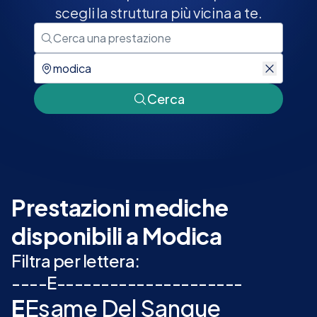
scegli la struttura più vicina a te.
Cerca
Prestazioni mediche
disponibili a Modica
Filtra per lettera:
-
-
-
-
E
-
-
-
-
-
-
-
-
-
-
-
-
-
-
-
-
-
-
-
-
-
E
Esame Del Sangue