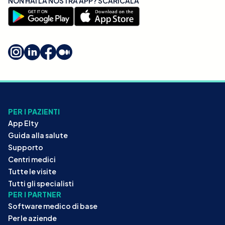
NON HAI LA NOSTRA APP? SCARICALA
PER I PAZIENTI
App Elty
Guida alla salute
Supporto
Centri medici
Tutte le visite
Tutti gli specialisti
PER I PARTNER
Software medico di base
Per le aziende