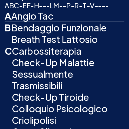
A
B
C
-
E
F
-
H
-
-
-
L
M
-
-
P
-
R
-
T
-
V
-
-
-
-
A
Angio Tac
B
Bendaggio Funzionale
Breath Test Lattosio
C
Carbossiterapia
Check-Up Malattie
Sessualmente
Trasmissibili
Check-Up Tiroide
Colloquio Psicologico
Criolipolisi