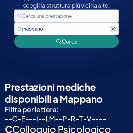
scegli la struttura più vicina a te.
Cerca
Prestazioni mediche
disponibili a Mappano
Filtra per lettera:
-
-
C
-
E
-
-
-
I
-
-
L
M
-
-
P
-
R
-
T
-
V
-
-
-
-
C
Colloquio Psicologico