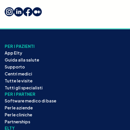
PER I PAZIENTI
App Elty
Guida alla salute
Supporto
Centri medici
Tutte le visite
Tutti gli specialisti
PER I PARTNER
Software medico di base
Per le aziende
Per le cliniche
Partnerships
ELTY