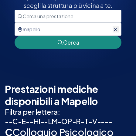
scegli la struttura più vicina a te.
Cerca
Prestazioni mediche
disponibili a Mapello
Filtra per lettera:
-
-
C
-
E
-
-
H
I
-
-
L
M
-
O
P
-
R
-
T
-
V
-
-
-
-
C
Colloquio Psicologico