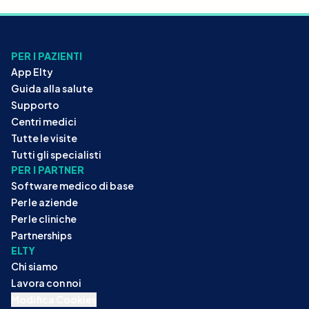
PER I PAZIENTI
App Elty
Guida alla salute
Supporto
Centri medici
Tutte le visite
Tutti gli specialisti
PER I PARTNER
Software medico di base
Per le aziende
Per le cliniche
Partnerships
ELTY
Chi siamo
Lavora con noi
Modifica Cookies