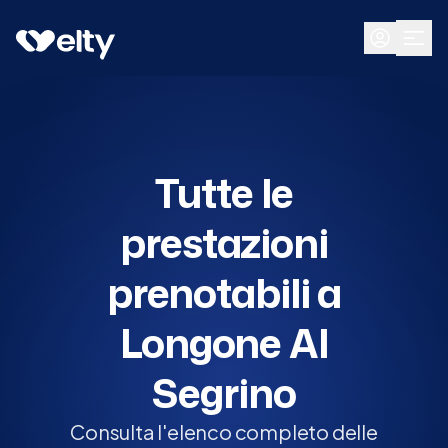
Prenota visita
Tutte
Longone Al Segrino
Tutte le
prestazioni
prenotabili a
Longone Al
Segrino
Consulta l'elenco completo delle