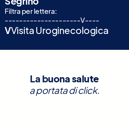
Segrino
Filtra per lettera:
-
-
-
-
-
-
-
-
-
-
-
-
-
-
-
-
-
-
-
-
-
V
-
-
-
-
V
Visita Uroginecologica
La buona salute
a portata di click.