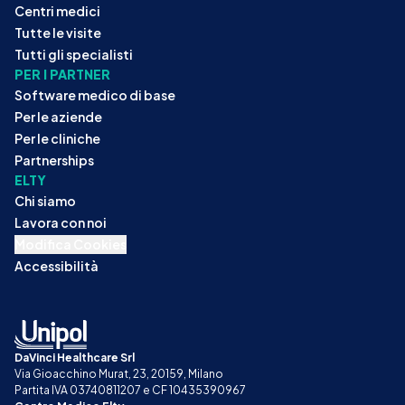
Centri medici
Tutte le visite
Tutti gli specialisti
PER I PARTNER
Software medico di base
Per le aziende
Per le cliniche
Partnerships
ELTY
Chi siamo
Lavora con noi
Modifica Cookies
Accessibilità
DaVinci Healthcare Srl
Via Gioacchino Murat, 23, 20159, Milano
Partita IVA 03740811207 e CF 10435390967