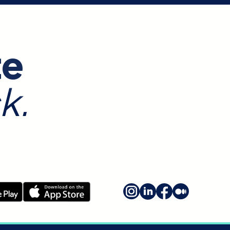
te
k.