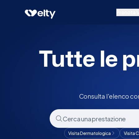
Prenota visita
Tutte
Lessona
Prenota V
Prestazion
Specialisti
Tutte le p
Centri Medi
Consulta l'elenco co
Visita Dermatologica
Visita 