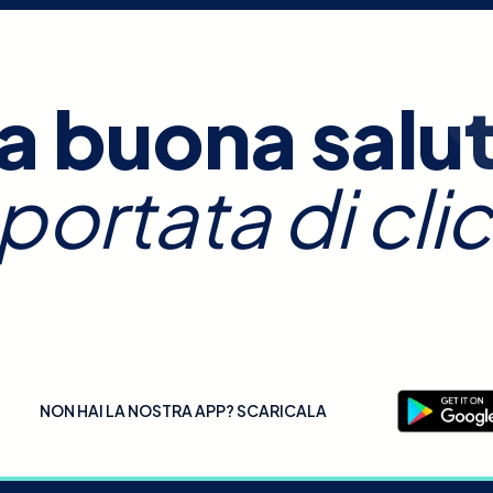
a buona salu
 portata di clic
NON HAI LA NOSTRA APP? SCARICALA