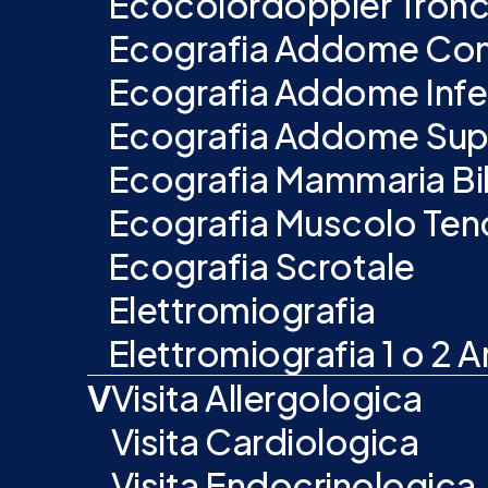
Ecocolordoppler Tronch
Ecografia Addome Co
Ecografia Addome Infe
Ecografia Addome Sup
Ecografia Mammaria Bil
Ecografia Muscolo Ten
Ecografia Scrotale
Elettromiografia
Elettromiografia 1 o 2 Ar
V
Visita Allergologica
Visita Cardiologica
Visita Endocrinologica