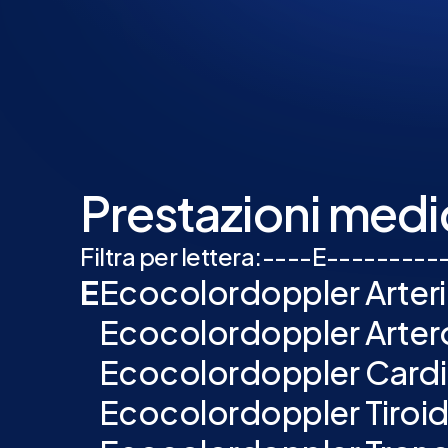
Prestazioni medi
Filtra per lettera:
-
-
-
-
E
-
-
-
-
-
-
-
-
-
E
Ecocolordoppler Arteri
Ecocolordoppler Artero 
Ecocolordoppler Card
Ecocolordoppler Tiroi