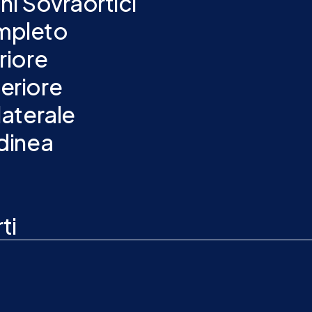
i Sovraortici
mpleto
riore
eriore
aterale
dinea
ti