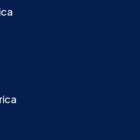
ica
rica