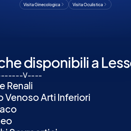
Visita Ginecologica
Visita Oculistica
che disponibili a Les
-
-
-
-
-
-
-
V
-
-
-
-
e Renali
Venoso Arti Inferiori
iaco
deo