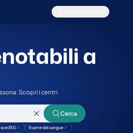
Accedi o registrati
enotabili a
sona. Scopri i centri
Cerca
race (RX)
Esame del sangue