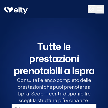
Prenota visita
Tutte
Ispra
Tutte le
prestazioni
prenotabili a Ispra
Consulta l'elenco completo delle
prestazioni che puoi prenotare a
Ispra. Scopri i centri disponibili e
scegli la struttura più vicina a te.