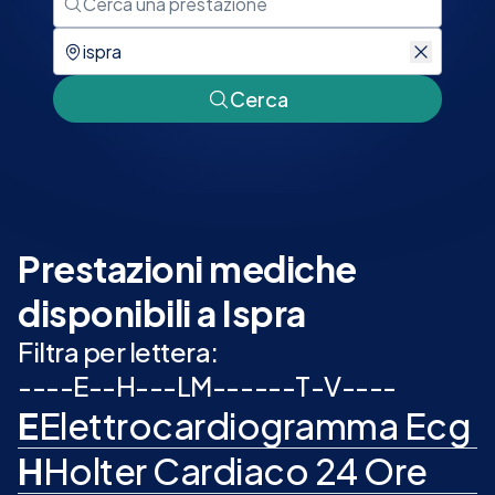
Cerca
Prestazioni mediche
disponibili a Ispra
Filtra per lettera:
-
-
-
-
E
-
-
H
-
-
-
L
M
-
-
-
-
-
-
T
-
V
-
-
-
-
E
Elettrocardiogramma Ecg
H
Holter Cardiaco 24 Ore