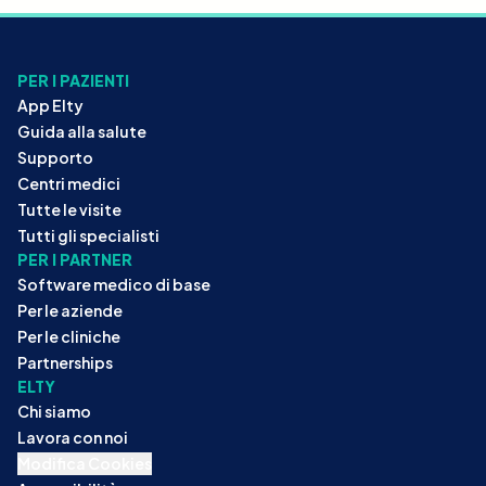
PER I PAZIENTI
App Elty
Guida alla salute
Supporto
Centri medici
Tutte le visite
Tutti gli specialisti
PER I PARTNER
Software medico di base
Per le aziende
Per le cliniche
Partnerships
ELTY
Chi siamo
Lavora con noi
Modifica Cookies