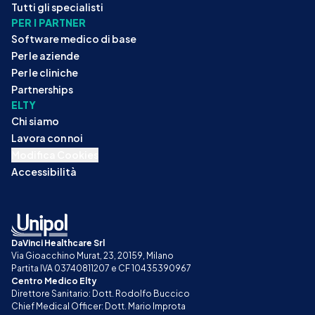
Tutti gli specialisti
PER I PARTNER
Software medico di base
Per le aziende
Per le cliniche
Partnerships
ELTY
Chi siamo
Lavora con noi
Modifica Cookies
Accessibilità
DaVinci Healthcare Srl
Via Gioacchino Murat, 23, 20159, Milano
Partita IVA 03740811207 e CF 10435390967
Centro Medico Elty
Direttore Sanitario: Dott. Rodolfo Buccico
Chief Medical Officer: Dott. Mario Improta