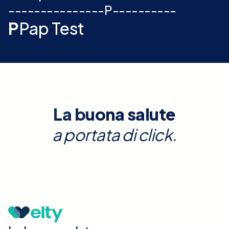
-
-
-
-
-
-
-
-
-
-
-
-
-
-
-
P
-
-
-
-
-
-
-
-
-
-
P
Pap Test
La buona salute
a portata di click.