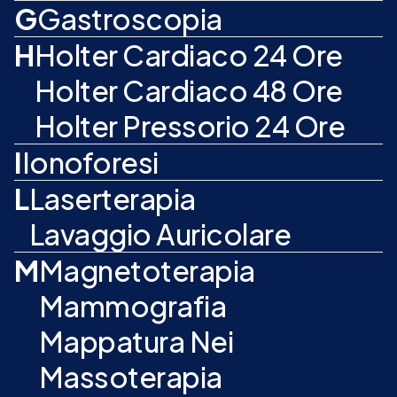
G
Gastroscopia
H
Holter Cardiaco 24 Ore
Holter Cardiaco 48 Ore
Holter Pressorio 24 Ore
I
Ionoforesi
L
Laserterapia
Lavaggio Auricolare
M
Magnetoterapia
Mammografia
Mappatura Nei
Massoterapia