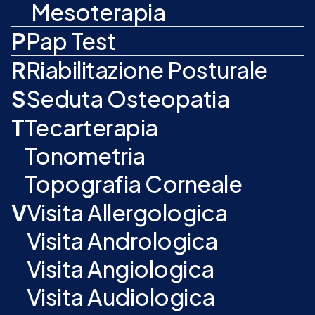
Mesoterapia
P
Pap Test
R
Riabilitazione Posturale
S
Seduta Osteopatia
T
Tecarterapia
Tonometria
Topografia Corneale
V
Visita Allergologica
Visita Andrologica
Visita Angiologica
Visita Audiologica