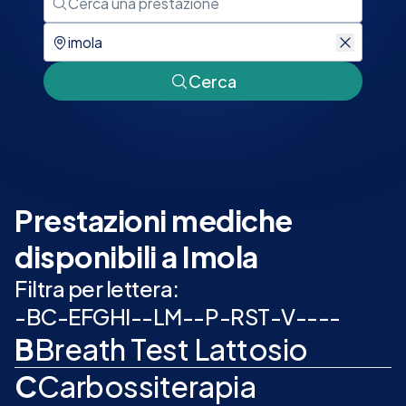
Cerca
Prestazioni mediche
disponibili a Imola
Filtra per lettera:
-
B
C
-
E
F
G
H
I
-
-
L
M
-
-
P
-
R
S
T
-
V
-
-
-
-
B
Breath Test Lattosio
C
Carbossiterapia