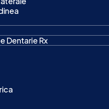
aterale
dinea
e Dentarie Rx
rica