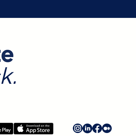
te
k.