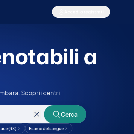
Accedi o registrati
enotabili a
mbara. Scopri i centri
Cerca
race (RX)
Esame del sangue