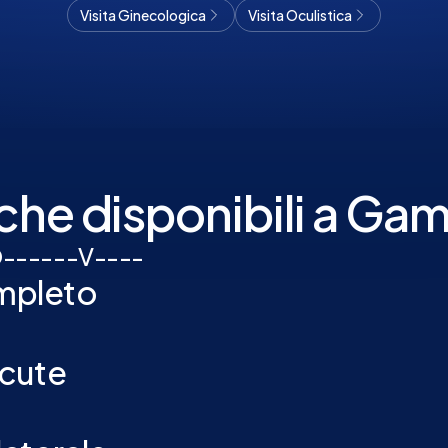
Visita Ginecologica
Visita Oculistica
che disponibili a Ga
O
-
-
-
-
-
-
V
-
-
-
-
mpleto
ocute