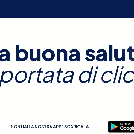
a buona salu
 portata di clic
NON HAI LA NOSTRA APP? SCARICALA