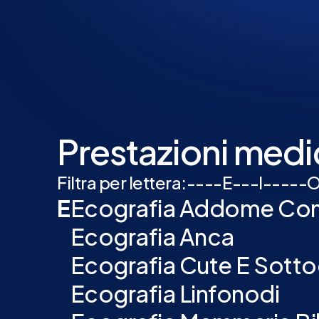
Prestazioni medi
Filtra per lettera:
-
-
-
-
E
-
-
-
I
-
-
-
-
-
E
Ecografia Addome Co
Ecografia Anca
Ecografia Cute E Sott
Ecografia Linfonodi