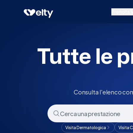
Prenota visita
Tutte
Gambara
Prenota V
Prestazion
Specialisti
Tutte le p
Centri Medi
Consulta l'elenco com
Visita Dermatologica
Visita 