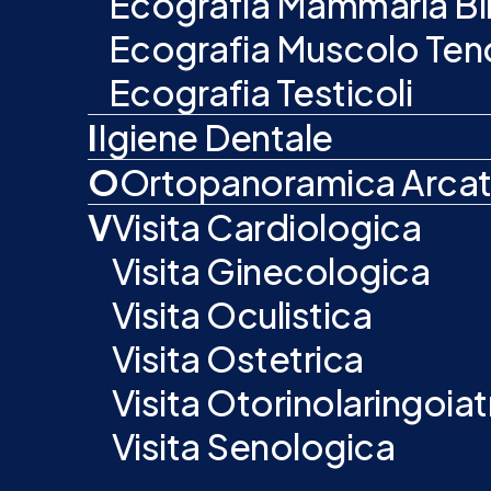
Ecografia Mammaria Bil
Ecografia Muscolo Ten
Ecografia Testicoli
I
Igiene Dentale
O
Ortopanoramica Arcat
V
Visita Cardiologica
Visita Ginecologica
Visita Oculistica
Visita Ostetrica
Visita Otorinolaringoiat
Visita Senologica