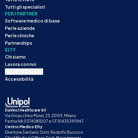
Tutti gli specialisti
PER I PARTNER
Software medico di base
Per le aziende
Per le cliniche
Partnerships
ELTY
Chi siamo
Lavora con noi
Modifica Cookies
Accessibilità
DaVinci Healthcare Srl
Via Gioacchino Murat, 23, 20159, Milano
Partita IVA 03740811207 e CF 10435390967
Centro Medico Elty
Direttore Sanitario: Dott. Rodolfo Buccico
Chief Medical Officer: Dott. Mario Improta