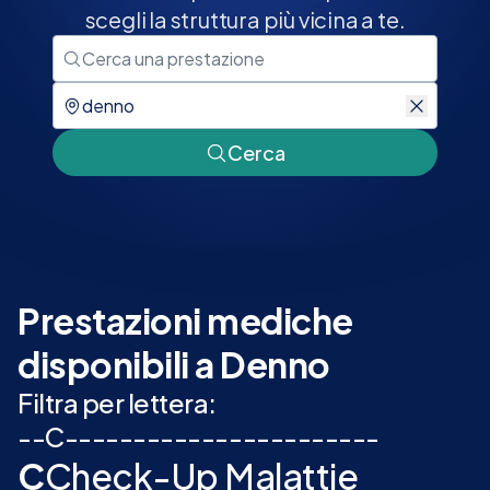
scegli la struttura più vicina a te.
Cerca
Prestazioni mediche
disponibili a Denno
Filtra per lettera:
-
-
C
-
-
-
-
-
-
-
-
-
-
-
-
-
-
-
-
-
-
-
-
-
-
-
C
Check-Up Malattie