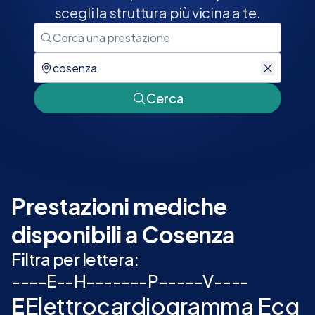
scegli la struttura più vicina a te.
Cerca
Prestazioni mediche
disponibili a Cosenza
Filtra per lettera:
-
-
-
-
E
-
-
H
-
-
-
-
-
-
-
P
-
-
-
-
-
V
-
-
-
-
E
Elettrocardiogramma Ecg