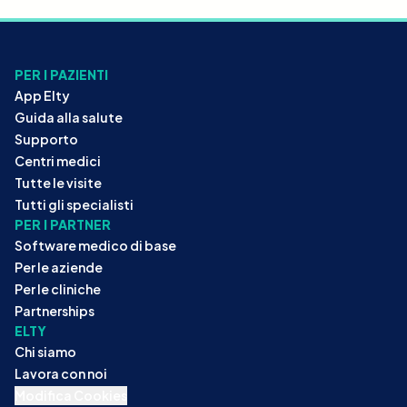
PER I PAZIENTI
App Elty
Guida alla salute
Supporto
Centri medici
Tutte le visite
Tutti gli specialisti
PER I PARTNER
Software medico di base
Per le aziende
Per le cliniche
Partnerships
ELTY
Chi siamo
Lavora con noi
Modifica Cookies