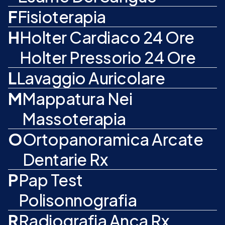
F
Fisioterapia
H
Holter Cardiaco 24 Ore
Holter Pressorio 24 Ore
L
Lavaggio Auricolare
M
Mappatura Nei
Massoterapia
O
Ortopanoramica Arcate
Dentarie Rx
P
Pap Test
Polisonnografia
R
Radiografia Anca Rx