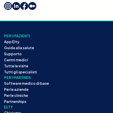
PER I PAZIENTI
App Elty
Guida alla salute
Supporto
Centri medici
Tutte le visite
Tutti gli specialisti
PER I PARTNER
Software medico di base
Per le aziende
Per le cliniche
Partnerships
ELTY
Chi siamo