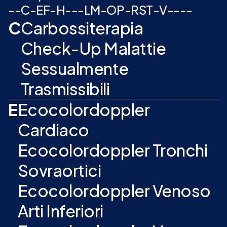
-
-
C
-
E
F
-
H
-
-
-
L
M
-
O
P
-
R
S
T
-
V
-
-
-
-
C
Carbossiterapia
Check-Up Malattie
Sessualmente
Trasmissibili
E
Ecocolordoppler
Cardiaco
Ecocolordoppler Tronchi
Sovraortici
Ecocolordoppler Venoso
Arti Inferiori