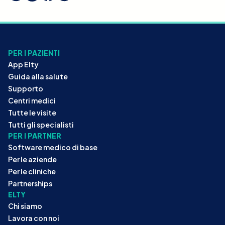
PER I PAZIENTI
App Elty
Guida alla salute
Supporto
Centri medici
Tutte le visite
Tutti gli specialisti
PER I PARTNER
Software medico di base
Per le aziende
Per le cliniche
Partnerships
ELTY
Chi siamo
Lavora con noi