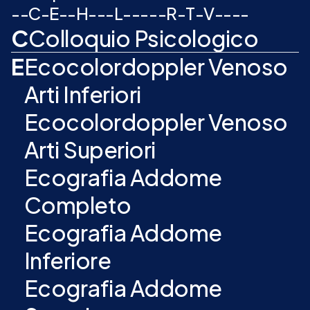
-
-
C
-
E
-
-
H
-
-
-
L
-
-
-
-
-
R
-
T
-
V
-
-
-
-
C
Colloquio Psicologico
E
Ecocolordoppler Venoso
Arti Inferiori
Ecocolordoppler Venoso
Arti Superiori
Ecografia Addome
Completo
Ecografia Addome
Inferiore
Ecografia Addome