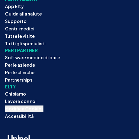
App Elty
Guida alla salute
Supporto
Centri medici
Tutte le visite
Tutti gli specialisti
PER I PARTNER
Software medico di base
Per le aziende
Per le cliniche
Partnerships
ELTY
Chi siamo
Lavora con noi
Modifica Cookies
Accessibilità