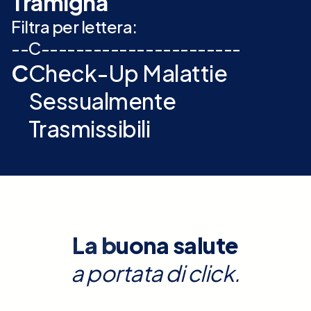
Tramigna
Filtra per lettera:
-
-
C
-
-
-
-
-
-
-
-
-
-
-
-
-
-
-
-
-
-
-
-
-
-
-
C
Check-Up Malattie
Sessualmente
Trasmissibili
La buona salute
a portata di click.