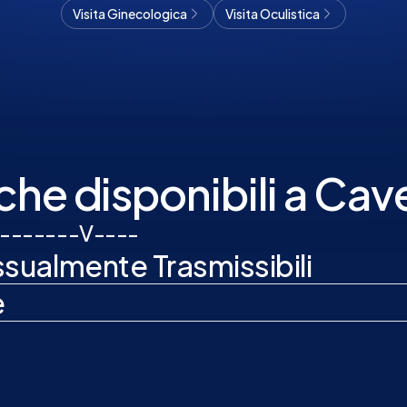
Visita Ginecologica
Visita Oculistica
che disponibili a Cav
-
-
-
-
-
-
-
V
-
-
-
-
ualmente Trasmissibili
e