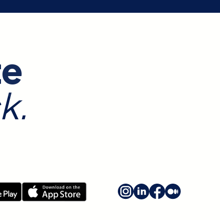
te
k.