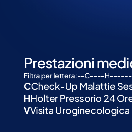
Prestazioni medi
Filtra per lettera:
-
-
C
-
-
-
-
H
-
-
-
-
-
-
C
Check-Up Malattie Sess
H
Holter Pressorio 24 Or
V
Visita Uroginecologica