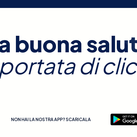
a buona salu
 portata di clic
NON HAI LA NOSTRA APP? SCARICALA