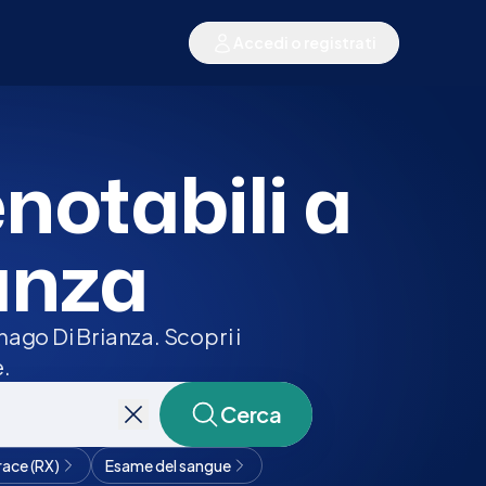
Accedi o registrati
enotabili a
anza
ago Di Brianza. Scopri i
e.
Cerca
race (RX)
Esame del sangue