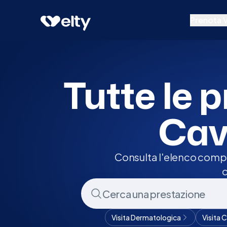
Prenota visita
Tutte
Cavenago Di Brianza
Prenota V
Prestazion
Specialisti
Tutte le p
Centri Medi
Cav
Consulta l'elenco compl
c
Visita Dermatologica
Visita 