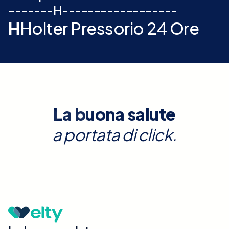
-
-
-
-
-
-
-
H
-
-
-
-
-
-
-
-
-
-
-
-
-
-
-
-
-
-
H
Holter Pressorio 24 Ore
La buona salute
a portata di click.