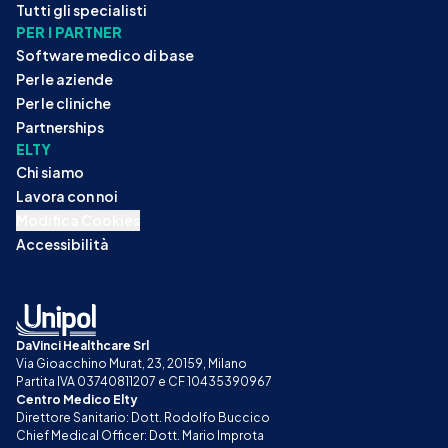
Tutti gli specialisti
PER I PARTNER
Software medico di base
Per le aziende
Per le cliniche
Partnerships
ELTY
Chi siamo
Lavora con noi
Modifica Cookies
Accessibilità
DaVinci Healthcare Srl
Via Gioacchino Murat, 23, 20159, Milano
Partita IVA 03740811207 e CF 10435390967
Centro Medico Elty
Direttore Sanitario: Dott. Rodolfo Buccico
Chief Medical Officer: Dott. Mario Improta