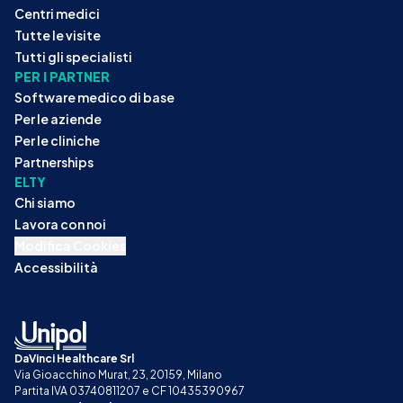
Centri medici
Tutte le visite
Tutti gli specialisti
PER I PARTNER
Software medico di base
Per le aziende
Per le cliniche
Partnerships
ELTY
Chi siamo
Lavora con noi
Modifica Cookies
Accessibilità
DaVinci Healthcare Srl
Via Gioacchino Murat, 23, 20159, Milano
Partita IVA 03740811207 e CF 10435390967