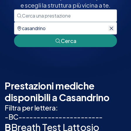
e scegli la struttura più vicina a te.
Cerca
Prestazioni mediche
disponibili a Casandrino
Filtra per lettera:
-
B
C
-
-
-
-
-
-
-
-
-
-
-
-
-
-
-
-
-
-
-
-
-
-
-
B
Breath Test Lattosio