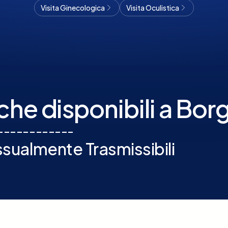
Visita Ginecologica
Visita Oculistica
che disponibili a Bor
-
-
-
-
-
-
-
-
-
-
-
-
ualmente Trasmissibili