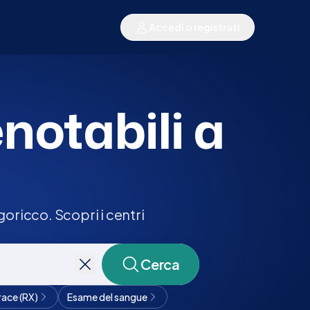
Accedi o registrati
enotabili a
oricco. Scopri i centri
Cerca
race (RX)
Esame del sangue