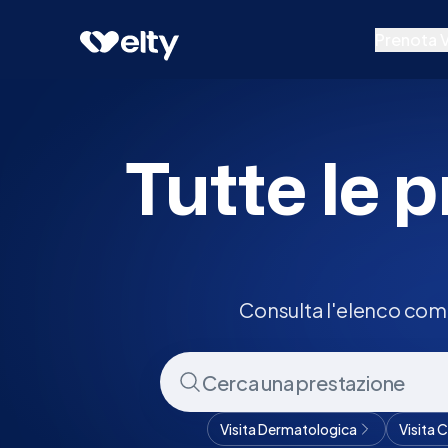
Prenota visita
Tutte
Borgoricco
Prenota V
Prestazion
Specialisti
Tutte le p
Centri Medi
Consulta l'elenco comp
Visita Dermatologica
Visita 