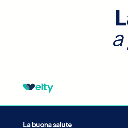
L
a
La buona salute