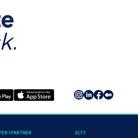
te
k.
PER I PARTNER
ELTY