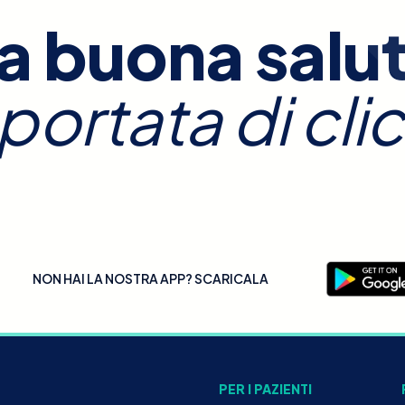
a buona salu
 portata di clic
NON HAI LA NOSTRA APP? SCARICALA
PER I PAZIENTI