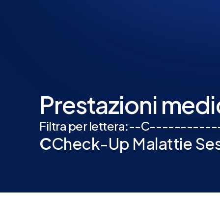
Prestazioni medi
Filtra per lettera:
-
-
C
-
-
-
-
-
-
-
-
-
-
-
C
Check-Up Malattie Sess