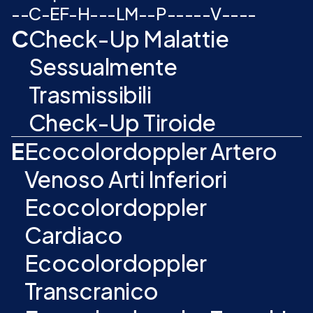
-
-
C
-
E
F
-
H
-
-
-
L
M
-
-
P
-
-
-
-
-
V
-
-
-
-
C
Check-Up Malattie
Sessualmente
Trasmissibili
Check-Up Tiroide
E
Ecocolordoppler Artero
Venoso Arti Inferiori
Ecocolordoppler
Cardiaco
Ecocolordoppler
Transcranico