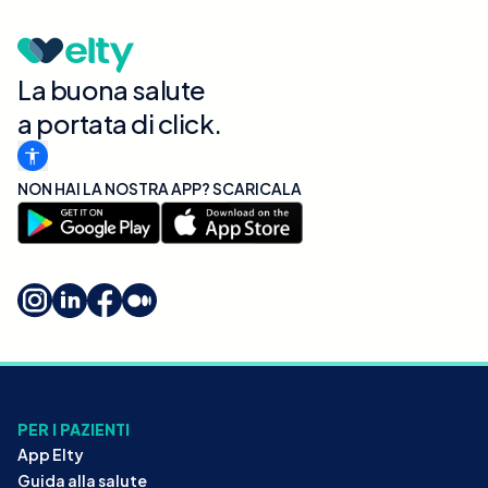
La buona salute
a portata di click.
NON HAI LA NOSTRA APP? SCARICALA
PER I PAZIENTI
App Elty
Guida alla salute