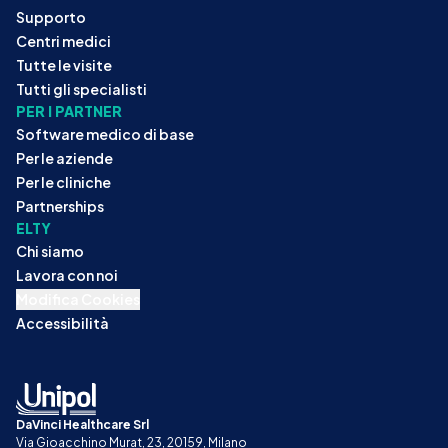
Supporto
Centri medici
Tutte le visite
Tutti gli specialisti
PER I PARTNER
Software medico di base
Per le aziende
Per le cliniche
Partnerships
ELTY
Chi siamo
Lavora con noi
Modifica Cookies
Accessibilità
DaVinci Healthcare Srl
Via Gioacchino Murat, 23, 20159, Milano