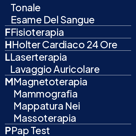
Tonale
Esame Del Sangue
F
Fisioterapia
H
Holter Cardiaco 24 Ore
L
Laserterapia
Lavaggio Auricolare
M
Magnetoterapia
Mammografia
Mappatura Nei
Massoterapia
P
Pap Test