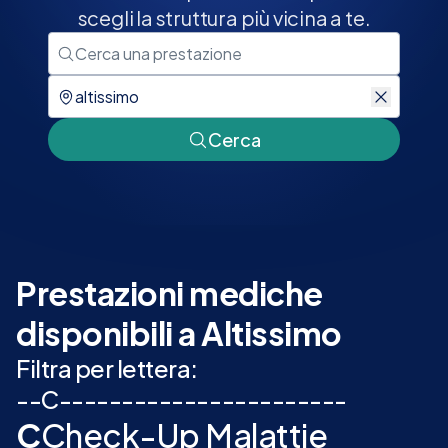
scegli la struttura più vicina a te.
Cerca
Prestazioni mediche
disponibili a Altissimo
Filtra per lettera:
-
-
C
-
-
-
-
-
-
-
-
-
-
-
-
-
-
-
-
-
-
-
-
-
-
-
C
Check-Up Malattie