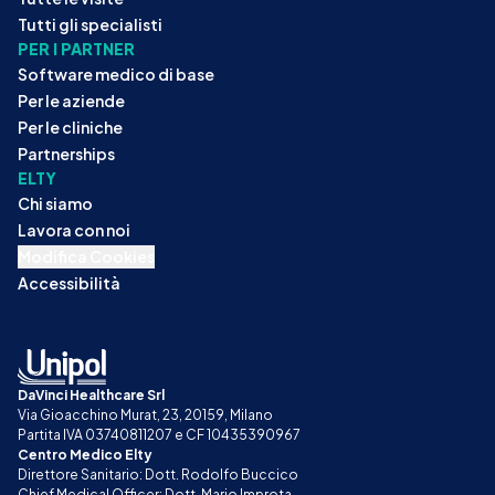
Tutti gli specialisti
PER I PARTNER
Software medico di base
Per le aziende
Per le cliniche
Partnerships
ELTY
Chi siamo
Lavora con noi
Modifica Cookies
Accessibilità
DaVinci Healthcare Srl
Via Gioacchino Murat, 23, 20159, Milano
Partita IVA 03740811207 e CF 10435390967
Centro Medico Elty
Direttore Sanitario: Dott. Rodolfo Buccico
Chief Medical Officer: Dott. Mario Improta