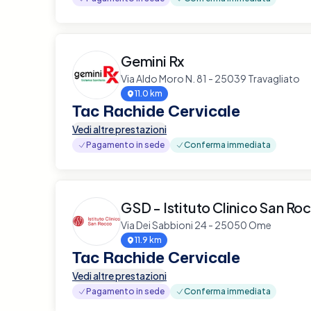
Gemini Rx
Via Aldo Moro N. 81 - 25039 Travagliato
11.0 km
Tac Rachide Cervicale
Vedi altre prestazioni
Pagamento in sede
Conferma immediata
GSD - Istituto Clinico San Ro
Via Dei Sabbioni 24 - 25050 Ome
11.9 km
Tac Rachide Cervicale
Vedi altre prestazioni
Pagamento in sede
Conferma immediata