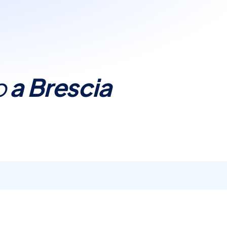
 lunghe attese.
o
a
Brescia