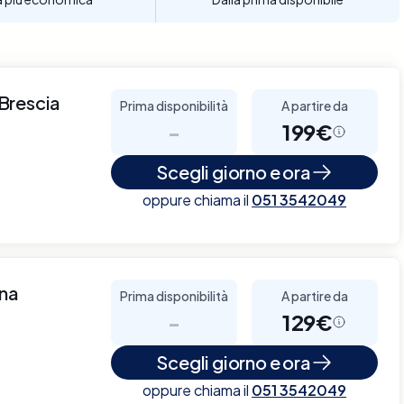
 Brescia
Prima disponibilità
A partire da
-
199€
Scegli giorno e ora
oppure chiama il
051 3542049
nna
Prima disponibilità
A partire da
-
129€
Scegli giorno e ora
oppure chiama il
051 3542049