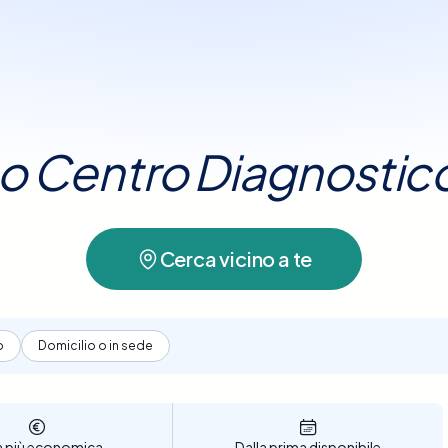
idamente la
prenotazione dell’esame TAC
dura pochi minuti.
senza
tuo Centro Diagnostic
Cerca vicino a te
o
Domicilio o in sede
a più economica
Dalla prima disponibile