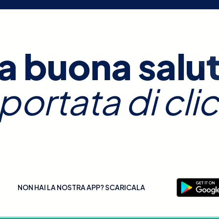
a buona salu
 portata di clic
NON HAI LA NOSTRA APP? SCARICALA