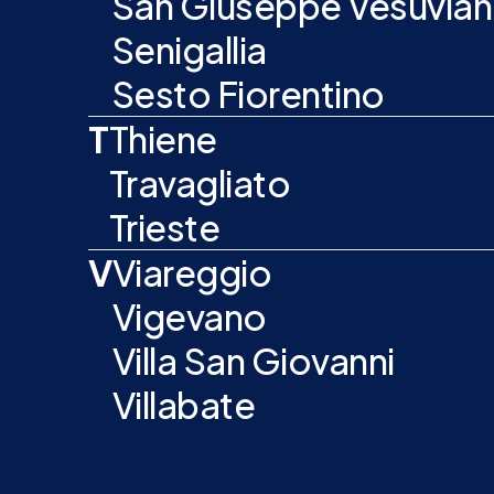
San Giuseppe Vesuvia
Senigallia
Sesto Fiorentino
T
Thiene
Travagliato
Trieste
V
Viareggio
Vigevano
Villa San Giovanni
Villabate