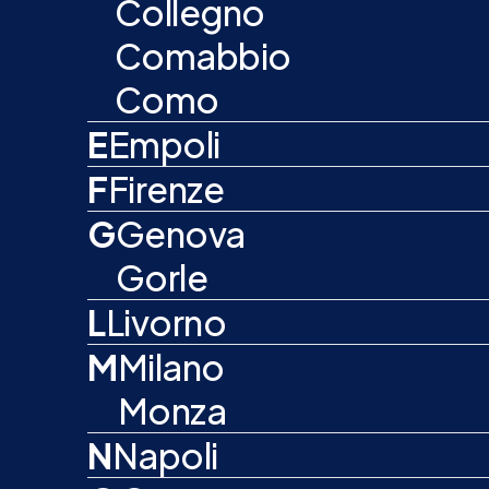
Collegno
Comabbio
Como
E
Empoli
F
Firenze
G
Genova
Gorle
L
Livorno
M
Milano
Monza
N
Napoli