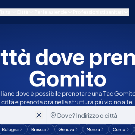
isita
Città
Per le aziende
Professionisti sanitari
i
Milano
Soluzioni di wellbeing aziendale
Per le cliniche
Roma
Software medico di base
città dove pre
ci
Bologna
Gomito
Torino
Firenze
taliane dove è possibile prenotare una Tac Gomito s
città e prenota ora nella struttura più vicino a te.
Tutte le città
Bologna
Brescia
Genova
Monza
Como