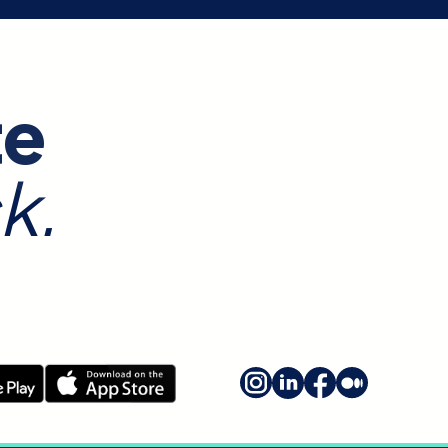
te
k.