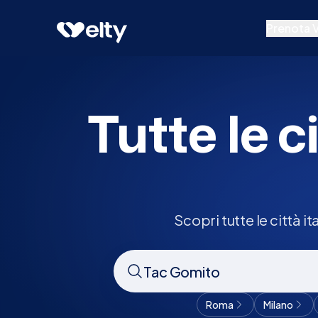
Prenota visita
Tutte
Prenota V
Prestazion
Specialisti
Tutte le 
Centri Medi
Scopri tutte le città i
Roma
Milano