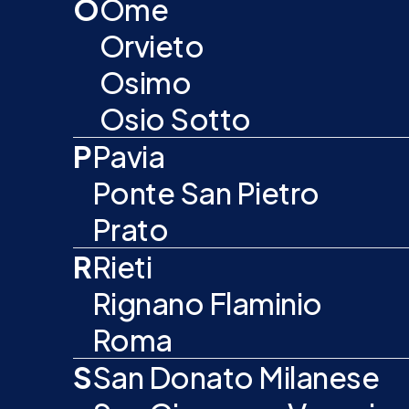
O
Ome
Orvieto
Osimo
Osio Sotto
P
Pavia
Ponte San Pietro
Prato
R
Rieti
Rignano Flaminio
Roma
S
San Donato Milanese