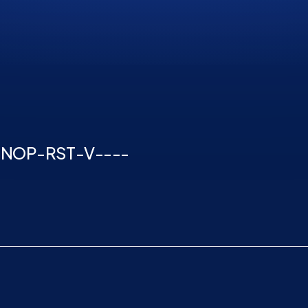
M
N
O
P
-
R
S
T
-
V
-
-
-
-