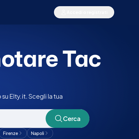
Accedi o registrati
notare Tac
u Elty.it. Scegli la tua
Cerca
Firenze
Napoli