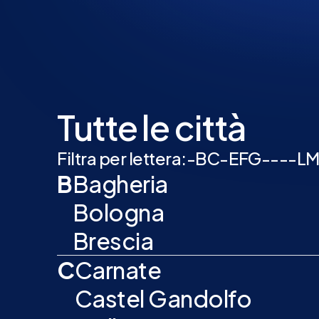
Tutte le città
Filtra per lettera:
-
B
C
-
E
F
G
-
-
-
-
L
B
Bagheria
Bologna
Brescia
C
Carnate
Castel Gandolfo