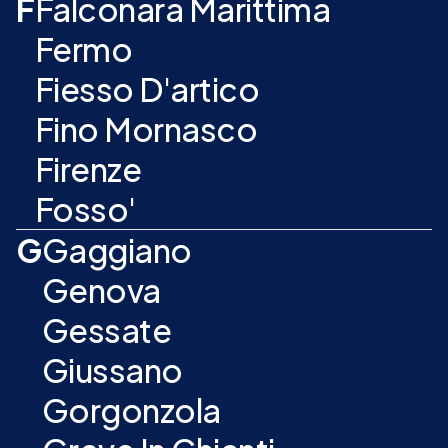
F
Falconara Marittima
Fermo
Fiesso D'artico
Fino Mornasco
Firenze
Fosso'
G
Gaggiano
Genova
Gessate
Giussano
Gorgonzola