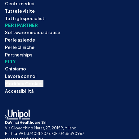
Centri medici
Tutte le visite
Tutti gli specialisti
PER I PARTNER
Software medico di base
Per le aziende
Per le cliniche
Partnerships
ELTY
Chi siamo
Lavora con noi
Modifica Cookies
Accessibilità
DaVinci Healthcare Srl
Via Gioacchino Murat, 23, 20159, Milano
Partita IVA 03740811207 e CF 10435390967