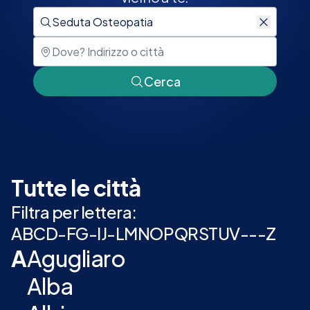
Cerca
Tutte le città
Filtra per lettera:
A
B
C
D
-
F
G
-
I
J
-
L
M
N
O
P
Q
R
S
T
U
V
-
-
-
Z
A
Agugliaro
Alba