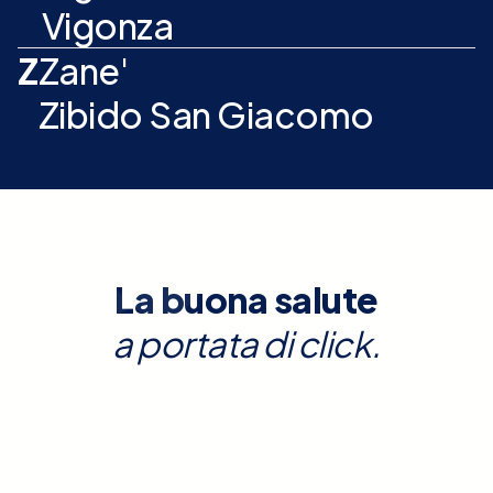
Vigonza
Z
Zane'
Zibido San Giacomo
La buona salute
a portata di click.