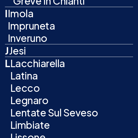
Greve In Chianti
I
Imola
Impruneta
Inveruno
J
Jesi
L
Lacchiarella
Latina
Lecco
Legnaro
Lentate Sul Seveso
Limbiate
Lissone