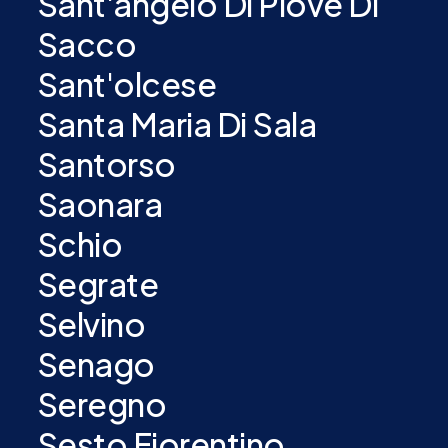
Sant'angelo Di Piove Di
Sacco
Sant'olcese
Santa Maria Di Sala
Santorso
Saonara
Schio
Segrate
Selvino
Senago
Seregno
Sesto Fiorentino