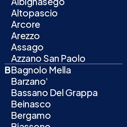
Albignasego
Altopascio
Arcore
Arezzo
Assago
Azzano San Paolo
B
Bagnolo Mella
Barzano'
Bassano Del Grappa
Beinasco
Bergamo
Biassono