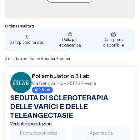
Sono stati trovati 3 risultati
Ordina i risultati
Dalla più
Dalla prima
Dalla più vicina a te
economica
disponibile
3 risultati per Scleroterapia Brescia
Poliambulatorio 3 Lab
Via Genova 14b - 25125 Brescia
2.8 km
SEDUTA DI SCLEROTERAPIA
DELLE VARICI E DELLE
TELEANGECTASIE
Vedi altre prestazioni
Prima disponibilità
A partire da