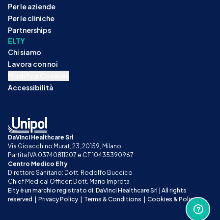
Per le aziende
Per le cliniche
Partnerships
ELTY
Chi siamo
Lavora con noi
Modifica Cookies
Accessibilità
DaVinci Healthcare Srl
Via Gioacchino Murat, 23, 20159, Milano
Partita IVA 03740811207 e CF 10435390967
Centro Medico Elty
Direttore Sanitario: Dott. Rodolfo Buccico
Chief Medical Officer: Dott. Mario Improta
Elty è un marchio registrato di: DaVinci Healthcare Srl | All rights 
reserved
|
Privacy Policy
|
Terms & Conditions
|
Cookies & Policy