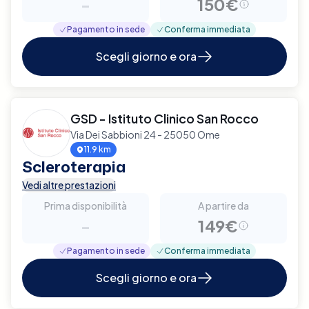
-
150€
Pagamento in sede
Conferma immediata
Scegli giorno e ora
GSD - Istituto Clinico San Rocco
Via Dei Sabbioni 24 - 25050 Ome
11.9 km
Scleroterapia
Vedi altre prestazioni
Prima disponibilità
A partire da
-
149€
Pagamento in sede
Conferma immediata
Scegli giorno e ora