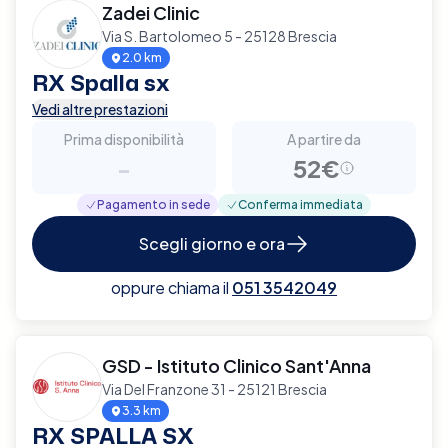
Zadei Clinic
Via S. Bartolomeo 5 - 25128 Brescia
2.0 km
RX Spalla sx
Vedi altre prestazioni
Prima disponibilità
A partire da
-
52€
Pagamento in sede
Conferma immediata
Scegli giorno e ora
oppure chiama il
051 3542049
GSD - Istituto Clinico Sant'Anna
Via Del Franzone 31 - 25121 Brescia
3.3 km
RX SPALLA SX