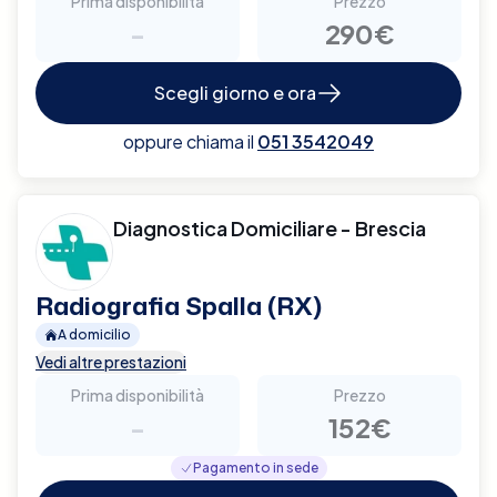
Prima disponibilità
Prezzo
-
290€
Scegli giorno e ora
oppure chiama il
051 3542049
Diagnostica Domiciliare - Brescia
Radiografia Spalla (RX)
A domicilio
Vedi altre prestazioni
Prima disponibilità
Prezzo
-
152€
Pagamento in sede