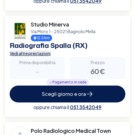
oppure chiama il
051 3542049
Studio Minerva
Via Moro 1 - 25021 Bagnolo Mella
12.3 km
Radiografia Spalla (RX)
Vedi altre prestazioni
Prima disponibilità
Prezzo
-
60€
Pagamento in sede
Scegli giorno e ora
oppure chiama il
051 3542049
Polo Radiologico Medical Town