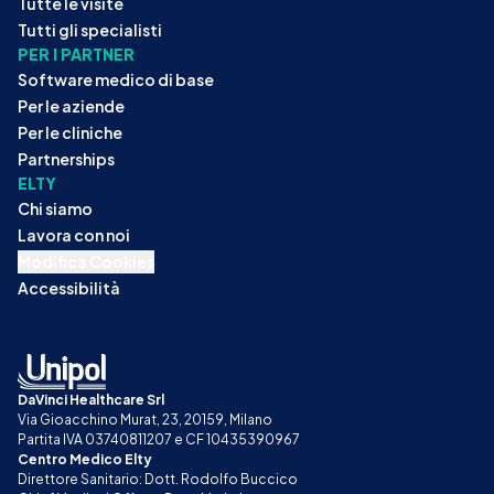
Tutte le visite
Tutti gli specialisti
PER I PARTNER
Software medico di base
Per le aziende
Per le cliniche
Partnerships
ELTY
Chi siamo
Lavora con noi
Modifica Cookies
Accessibilità
DaVinci Healthcare Srl
Via Gioacchino Murat, 23, 20159, Milano
Partita IVA 03740811207 e CF 10435390967
Centro Medico Elty
Direttore Sanitario: Dott. Rodolfo Buccico