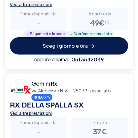
Vedi altre prestazioni
Prima disponibilità
A partire da
-
49€
Pagamento in sede
Conferma immediata
Scegli giorno e ora
oppure chiama il
051 3542049
Gemini Rx
Via Aldo Moro N. 81 - 25039 Travagliato
11.0 km
RX DELLA SPALLA SX
Vedi altre prestazioni
Prima disponibilità
Prezzo
-
37€