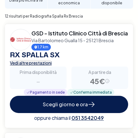
Dalla più vicina a te
economica
disponibile
12 risultati per Radiografia Spalla Rx Brescia
GSD - Istituto Clinico Città di Brescia
Via Bartolomeo Gualla 15 - 25121 Brescia
1.7 km
RX SPALLA SX
Vedi altre prestazioni
Prima disponibilità
A partire da
-
45€
Pagamento in sede
Conferma immediata
Scegli giorno e ora
oppure chiama il
051 3542049