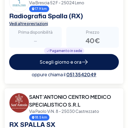
Via Brescia 52 F - 25024 Leno
17.9 km
Radiografia Spalla (RX)
Vedi altre prestazioni
Prima disponibilità
Prezzo
-
40€
Pagamento in sede
Scegli giorno e ora
oppure chiama il
051 3542049
SANT’ANTONIO CENTRO MEDICO
SPECIALISTICO S.R.L
Via Paolo Vi N. 8 - 25030 Castrezzato
18.5 km
RX SPALLA SX