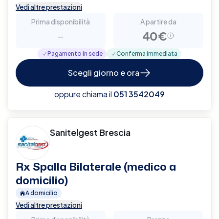
Vedi altre prestazioni
Prima disponibilità
A partire da
-
40€
Pagamento in sede
Conferma immediata
Scegli giorno e ora
oppure chiama il
051 3542049
Sanitelgest Brescia
Rx Spalla Bilaterale (medico a
domicilio)
A domicilio
Vedi altre prestazioni