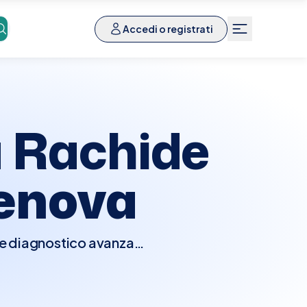
Accedi o registrati
 Rachide
enova
e diagnostico avanzato
rte bassa della colonna
rtante per diagnosticare
rale, spondilolistesi e