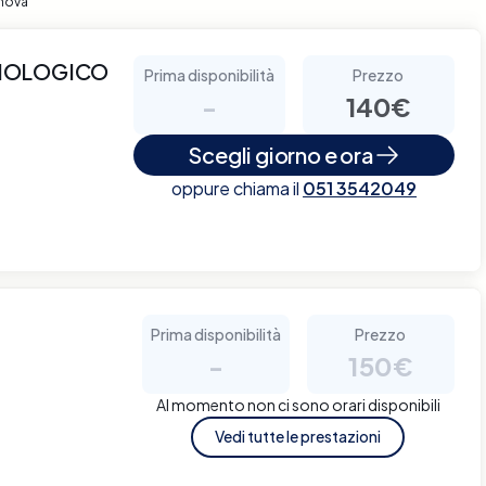
enova
ADIOLOGICO
Prima disponibilità
Prezzo
-
140€
Scegli giorno e ora
oppure chiama il
051 3542049
Prima disponibilità
Prezzo
-
150€
Al momento non ci sono orari disponibili
Vedi tutte le prestazioni