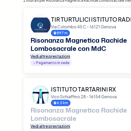
2 risultati per Risonanza Magnetica Rachide Lombosacrale G
TIR TURTULICI ISTITUTO R
Via Colombo 45 C - 16121 Genova
897 m
Risonanza Magnetica Rachide
Lombosacrale con MdC
Vedi altre prestazioni
Pagamento in sede
ISTITUTO TARTARINI RX
Vico Schiaffino 28 - 16154 Genova
6.5 km
Risonanza Magnetica Rachide
Lombosacrale
Vedi altre prestazioni