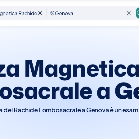
ombosacrale
Genova
za Magnetica
osacrale a
G
a del Rachide Lombosacrale a Genova è un esam
etici per ottenere immagini dettagliate della pa
 Questo tipo di risonanza è particolarmente impo
i come ernie del disco, stenosi del canale verteb