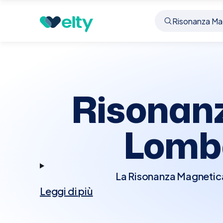
Prenota visita
Risonanza Magnetica Rachide L
Risonan
Lomb
La Risonanza Magnetic
Leggi di più
che sfrutta campi magn
vertebrale e del sacro.
e monitorare condizion