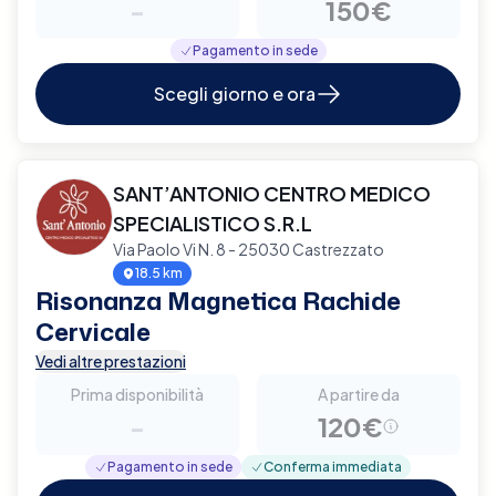
-
150€
Pagamento in sede
Scegli giorno e ora
SANT’ANTONIO CENTRO MEDICO
SPECIALISTICO S.R.L
Via Paolo Vi N. 8 - 25030 Castrezzato
18.5 km
Risonanza Magnetica Rachide
Cervicale
Vedi altre prestazioni
Prima disponibilità
A partire da
-
120€
Pagamento in sede
Conferma immediata