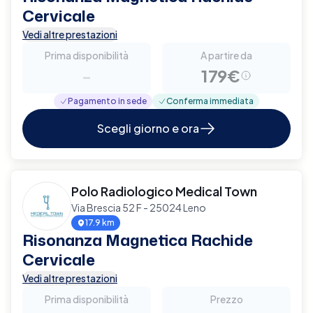
Cervicale
Vedi altre prestazioni
Prima disponibilità
A partire da
-
179€
Pagamento in sede
Conferma immediata
Scegli giorno e ora
Polo Radiologico Medical Town
Via Brescia 52 F - 25024 Leno
17.9 km
Risonanza Magnetica Rachide
Cervicale
Vedi altre prestazioni
Prima disponibilità
Prezzo