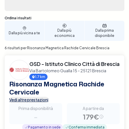
opzione, aiutandoti a prendere una decisione
informata basata su ubicazione, prezzo e
disponibilità. Il processo di prenotazione è intuitivo
Sono stati trovati 6 risultati
Ordina i risultati
e veloce, permettendoti di scegliere la data e l'ora
che più si adattano alle tue necessità personali.
Dalla più
Dalla prima
Dalla più vicina a te
economica
disponibile
Prenota ora per garantire un supporto diagnostico
avanzato per la tua salute cervicale a Brescia.
6 risultati per Risonanza Magnetica Rachide Cervicale Brescia
GSD - Istituto Clinico Città di Brescia
Via Bartolomeo Gualla 15 - 25121 Brescia
1.7 km
Risonanza Magnetica Rachide
Cervicale
Vedi altre prestazioni
Prima disponibilità
A partire da
-
179€
Pagamento in sede
Conferma immediata