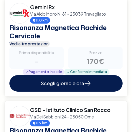
Gemini Rx
Via Aldo Moro N. 81 - 25039 Travagliato
11.0 km
Risonanza Magnetica Rachide
Cervicale
Vedi altre prestazioni
Prima disponibilità
Prezzo
-
170€
Pagamento in sede
Conferma immediata
Scegli giorno e ora
GSD - Istituto Clinico San Rocco
Via Dei Sabbioni 24 - 25050 Ome
11.9 km
Risonanza Magnetica Rachide