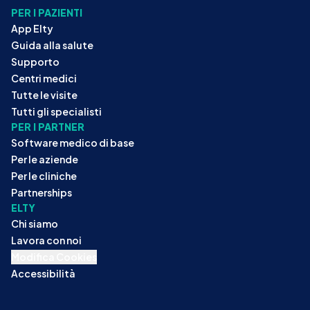
PER I PAZIENTI
App Elty
Guida alla salute
Supporto
Centri medici
Tutte le visite
Tutti gli specialisti
PER I PARTNER
Software medico di base
Per le aziende
Per le cliniche
Partnerships
ELTY
Chi siamo
Lavora con noi
Modifica Cookies
Accessibilità