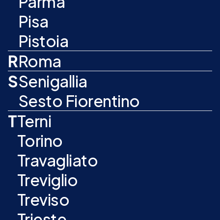
Parma
Pisa
Pistoia
R
Roma
S
Senigallia
Sesto Fiorentino
T
Terni
Torino
Travagliato
Treviglio
Treviso
Trieste