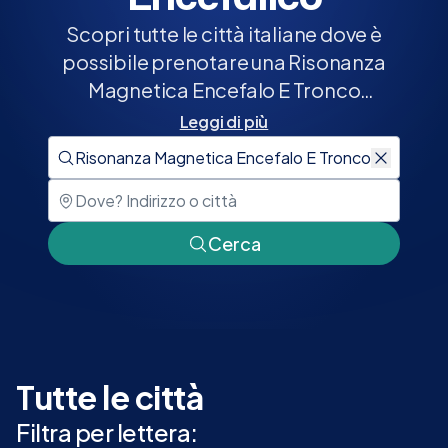
Scopri tutte le città italiane dove è
possibile prenotare una Risonanza
Magnetica Encefalo E Tronco
Encefalico su Elty.it. Scegli la tua città
Leggi di più
e prenota ora nella struttura più vicino
Mostra o nascondi desc
a te.
Cerca
Tutte le città
Filtra per lettera: