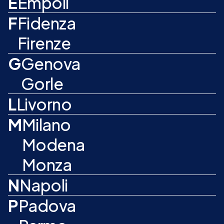
E
Empoli
F
Fidenza
Firenze
G
Genova
Gorle
L
Livorno
M
Milano
Modena
Monza
N
Napoli
P
Padova