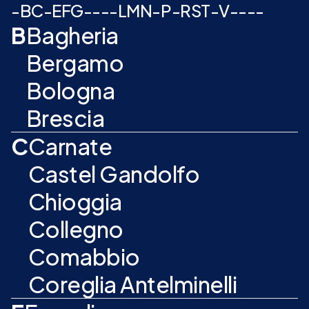
-
B
C
-
E
F
G
-
-
-
-
L
M
N
-
P
-
R
S
T
-
V
-
-
-
-
B
Bagheria
Bergamo
Bologna
Brescia
C
Carnate
Castel Gandolfo
Chioggia
Collegno
Comabbio
Coreglia Antelminelli