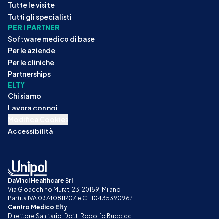
Tutte le visite
Tutti gli specialisti
PER I PARTNER
Software medico di base
Per le aziende
Per le cliniche
Partnerships
ELTY
Chi siamo
Lavora con noi
Modifica Cookies
Accessibilità
DaVinci Healthcare Srl
Via Gioacchino Murat, 23, 20159, Milano
Partita IVA 03740811207 e CF 10435390967
Centro Medico Elty
Direttore Sanitario: Dott. Rodolfo Buccico