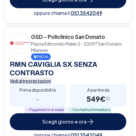
oppure chiama il
051 3542049
GSD - Policlinico San Donato
Piazza Edmondo Malan 2 - 20097 San Donato
Milanese
962 m
RMN CAVIGLIA SX SENZA
CONTRASTO
Vedi altre prestazioni
Prima disponibilità
A partire da
-
549€
Pagamento in sede
Conferma immediata
Scegli giorno e ora
oppure chiama il
051 3542049