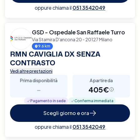
oppure chiama il
051 3542049
GSD - Ospedale San Raffaele Turro
Via Stamira D'ancona 20 - 20127 Milano
9.6 km
RMN CAVIGLIA DX SENZA
CONTRASTO
Vedi altre prestazioni
Prima disponibilità
A partire da
-
405€
Pagamento in sede
Conferma immediata
Scegli giorno e ora
oppure chiama il
051 3542049