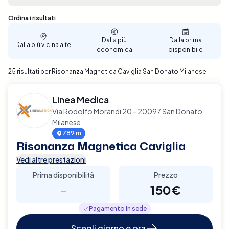
prenotazione è semplice e veloce, permettendoti di
selezionare la data e l'ora che meglio si adattano
Sono stati trovati 25 risultati
Ordina i risultati
alle tue esigenze. Assicura il miglior supporto
possibile per la salute della tua caviglia, prenota ora
Dalla più
Dalla prima
Dalla più vicina a te
la tua Risonanza Magnetica a San Donato Milanese
economica
disponibile
con Elty.
25 risultati per Risonanza Magnetica Caviglia San Donato Milanese
Linea Medica
Via Rodolfo Morandi 20 - 20097 San Donato
Milanese
789 m
Risonanza Magnetica Caviglia
Vedi altre prestazioni
Prima disponibilità
Prezzo
-
150€
Pagamento in sede
Scegli giorno e ora