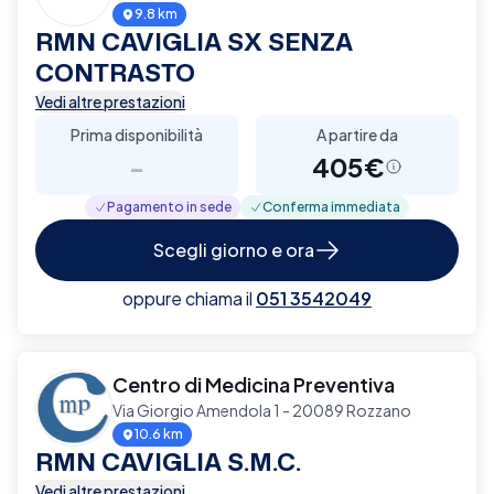
9.8 km
RMN CAVIGLIA SX SENZA
CONTRASTO
Vedi altre prestazioni
Prima disponibilità
A partire da
-
405€
Pagamento in sede
Conferma immediata
Scegli giorno e ora
oppure chiama il
051 3542049
Centro di Medicina Preventiva
Via Giorgio Amendola 1 - 20089 Rozzano
10.6 km
RMN CAVIGLIA S.M.C.
Vedi altre prestazioni