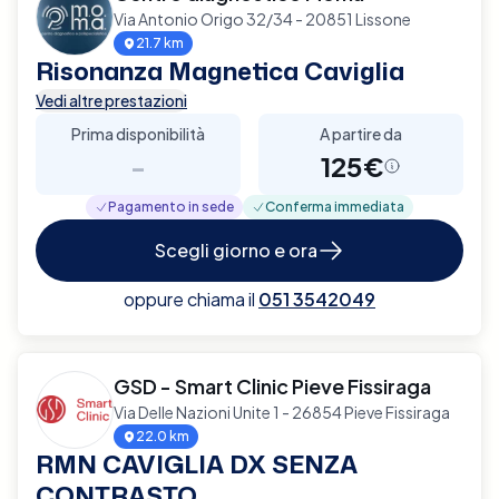
Via Antonio Origo 32/34 - 20851 Lissone
21.7 km
Risonanza Magnetica Caviglia
Vedi altre prestazioni
Prima disponibilità
A partire da
-
125€
Pagamento in sede
Conferma immediata
Scegli giorno e ora
oppure chiama il
051 3542049
GSD - Smart Clinic Pieve Fissiraga
Via Delle Nazioni Unite 1 - 26854 Pieve Fissiraga
22.0 km
RMN CAVIGLIA DX SENZA
CONTRASTO