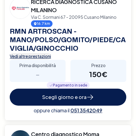
RICERCA DIAGNOSTICA CUSANO
MILANINO
Via C. Sormani 67 - 20095 Cusano Milanino
16.7 km
RMN ARTROSCAN -
MANO/POLSO/GOMITO/PIEDE/CA
VIGLIA/GINOCCHIO
Vedi altre prestazioni
Prima disponibilità
Prezzo
-
150€
Pagamento in sede
Scegli giorno e ora
oppure chiama il
051 3542049
Centro diagnostico Moma