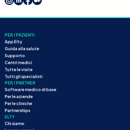
PER I PAZIENTI
App Elty
Guida alla salute
Supporto
Centri medici
Tutte le visite
Tutti gli specialisti
PER I PARTNER
Software medico di base
Per le aziende
Per le cliniche
Partnerships
ELTY
Chi siamo