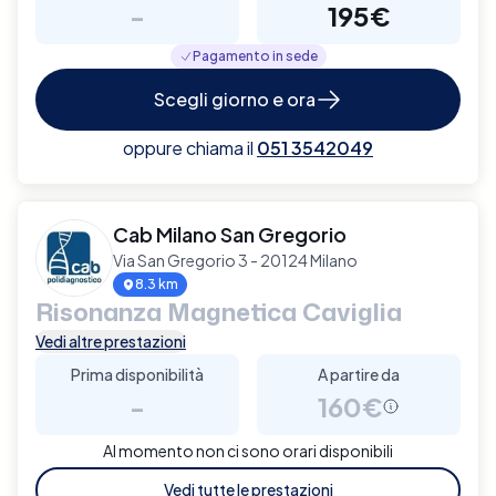
-
195€
Pagamento in sede
Scegli giorno e ora
oppure chiama il
051 3542049
Cab Milano San Gregorio
Via San Gregorio 3 - 20124 Milano
8.3 km
Risonanza Magnetica Caviglia
Vedi altre prestazioni
Prima disponibilità
A partire da
-
160€
Al momento non ci sono orari disponibili
Vedi tutte le prestazioni