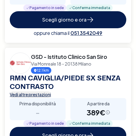
Pagamento in sede
Conferma immediata
Scegli giorno e ora
oppure chiama il
051 3542049
GSD - Istituto Clinico San Siro
Via Monreale 18 - 20138 Milano
12.1 km
RMN CAVIGLIA/PIEDE SX SENZA
CONTRASTO
Vedi altre prestazioni
Prima disponibilità
A partire da
-
389€
Pagamento in sede
Conferma immediata
Scegli giorno e ora