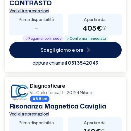
CONTRASTO
Vedi altre prestazioni
Prima disponibilità
A partire da
-
405€
Pagamento in sede
Conferma immediata
Scegli giorno e ora
oppure chiama il
051 3542049
Diagnosticare
Via Carlo Tenca 11 - 20124 Milano
8.8 km
Risonanza Magnetica Caviglia
Vedi altre prestazioni
Prima disponibilità
A partire da
-
160€