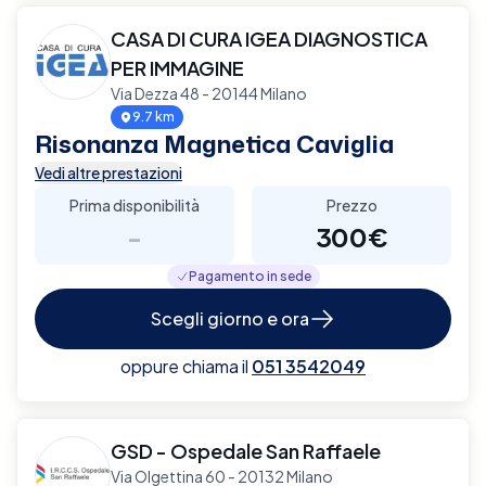
CASA DI CURA IGEA DIAGNOSTICA
PER IMMAGINE
Via Dezza 48 - 20144 Milano
9.7 km
Risonanza Magnetica Caviglia
Vedi altre prestazioni
Prima disponibilità
Prezzo
-
300€
Pagamento in sede
Scegli giorno e ora
oppure chiama il
051 3542049
GSD - Ospedale San Raffaele
Via Olgettina 60 - 20132 Milano