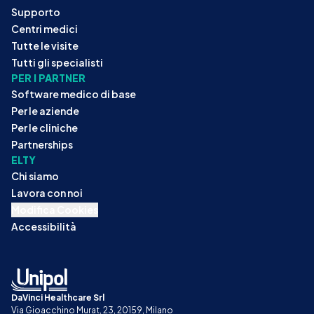
Supporto
Centri medici
Tutte le visite
Tutti gli specialisti
PER I PARTNER
Software medico di base
Per le aziende
Per le cliniche
Partnerships
ELTY
Chi siamo
Lavora con noi
Modifica Cookies
Accessibilità
DaVinci Healthcare Srl
Via Gioacchino Murat, 23, 20159, Milano