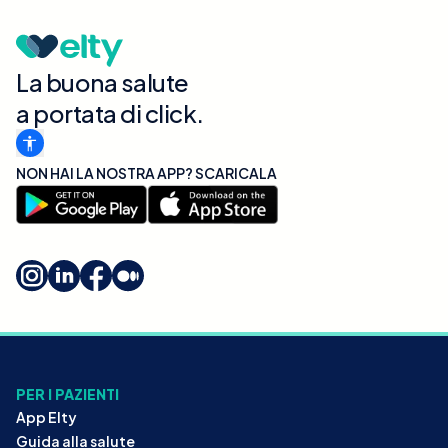
La buona salute
a portata di click.
NON HAI LA NOSTRA APP? SCARICALA
PER I PAZIENTI
App Elty
Guida alla salute