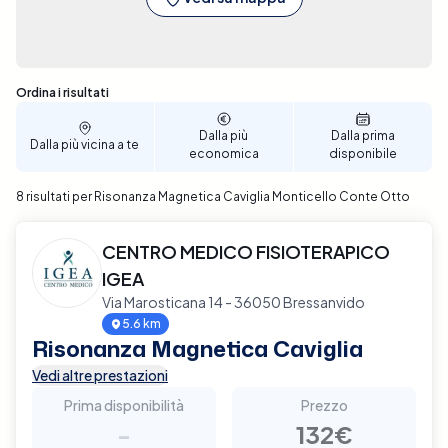
aiutarti a fare una scelta informata basata su
ubicazione, prezzo e disponibilità. Il processo di
prenotazione è semplice e veloce, permettendoti di
selezionare la data e l'ora che meglio si adattano
Sono stati trovati 8 risultati
Ordina i risultati
alle tue esigenze. Assicura il miglior supporto
possibile per la salute della tua caviglia, prenota ora
Dalla più
Dalla prima
Dalla più vicina a te
la tua Risonanza Magnetica a Monticello Conte Otto
economica
disponibile
con Elty.
8 risultati per Risonanza Magnetica Caviglia Monticello Conte Otto
CENTRO MEDICO FISIOTERAPICO
IGEA
Via Marosticana 14 - 36050 Bressanvido
5.6 km
Risonanza Magnetica Caviglia
Vedi altre prestazioni
Prima disponibilità
Prezzo
-
132€