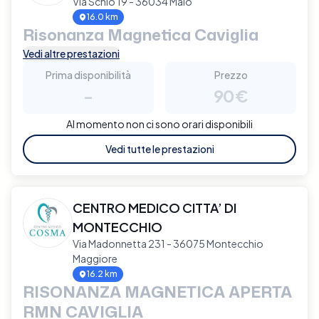
Via Schio 19 - 36034 Malo
16.0 km
Risonanza Magnetica Caviglia
Vedi altre prestazioni
Prima disponibilità
Prezzo
-
90€
Al momento non ci sono orari disponibili
Vedi tutte le prestazioni
CENTRO MEDICO CITTA’ DI
MONTECCHIO
Via Madonnetta 231 - 36075 Montecchio
Maggiore
16.2 km
RISONANZA MAGNETICA APERTA
RMN CAVIGLIA