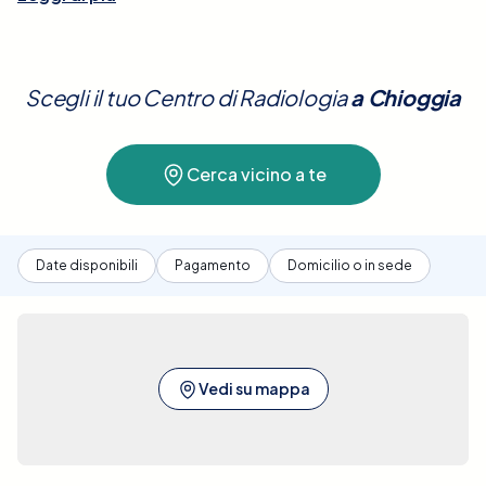
strutture ossee e dei tessuti molli della caviglia,
inclusi legamenti, tendini e cartilagini. Questo
esame è essenziale per identificare la causa di dolori
Scegli il tuo Centro di Radiologia
a
Chioggia
persistenti, infiammazioni, lesioni da stress e altre
condizioni patologiche come lesioni da impatto o
degenerative. È non invasivo e, generalmente, non
Cerca vicino a te
richiede preparazioni speciali, sebbene sia
necessario rimuovere qualsiasi oggetto metallico
per garantire la qualità delle immagini.Con Elty,
prenotare una Risonanza Magnetica della Caviglia a
Date disponibili
Pagamento
Domicilio o in sede
Chioggia è facile e conveniente. La nostra
piattaforma ti permette di confrontare le strutture
sanitarie convenzionate, scegliendo quelle che
offrono il miglior prezzo e la posizione più comoda.
Forniamo tutte le informazioni dettagliate
Vedi su mappa
necessarie per aiutarti a fare una scelta informata
basata su ubicazione, prezzo e disponibilità. Il
processo di prenotazione è semplice e veloce,