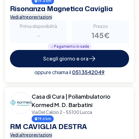
19.4 km
Risonanza Magnetica Caviglia
Vedi altre prestazioni
Prima disponibilità
Prezzo
-
145€
Pagamento in sede
Scegli giorno e ora
oppure chiama il
051 3542049
Casa di Cura | Poliambulatorio
Kormed M. D. Barbatini
Via Del Calcio 2 - 55100 Lucca
19.6 km
RM CAVIGLIA DESTRA
Vedi altre prestazioni