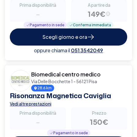
Prima disponibilità
A partire da
-
149€
Pagamento in sede
Conferma immediata
Scegli giorno e ora
oppure chiama il
051 3542049
Biomedical centro medico
Via Delle Bocchette 1 - 56121 Pisa
28.6 km
Risonanza Magnetica Caviglia
Vedi altre prestazioni
Prima disponibilità
Prezzo
-
150€
Pagamento in sede