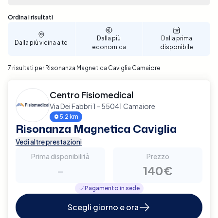
permettendoti di selezionare la data e l'ora che
meglio si adattano alle tue esigenze. Assicura il
Sono stati trovati 7 risultati
Ordina i risultati
miglior supporto possibile per la salute della tua
caviglia, prenota ora la tua Risonanza Magnetica a
Dalla più
Dalla prima
Dalla più vicina a te
Camaiore con Elty.
economica
disponibile
7 risultati per Risonanza Magnetica Caviglia Camaiore
Centro Fisiomedical
Via Dei Fabbri 1 - 55041 Camaiore
5.2 km
Risonanza Magnetica Caviglia
Vedi altre prestazioni
Prima disponibilità
Prezzo
-
140€
Pagamento in sede
Scegli giorno e ora