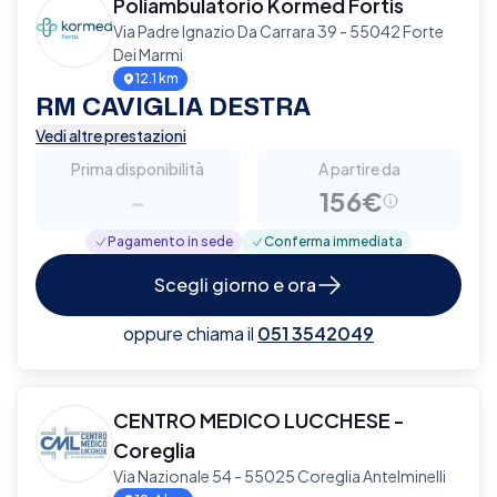
Poliambulatorio Kormed Fortis
Via Padre Ignazio Da Carrara 39 - 55042 Forte
Dei Marmi
12.1 km
RM CAVIGLIA DESTRA
Vedi altre prestazioni
Prima disponibilità
A partire da
-
156€
Pagamento in sede
Conferma immediata
Scegli giorno e ora
oppure chiama il
051 3542049
CENTRO MEDICO LUCCHESE -
Coreglia
Via Nazionale 54 - 55025 Coreglia Antelminelli