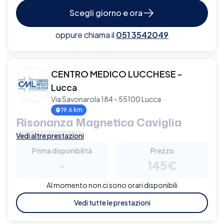
Scegli giorno e ora
oppure chiama il
051 3542049
CENTRO MEDICO LUCCHESE -
Lucca
Via Savonarola 184 - 55100 Lucca
19.6 km
Risonanza Magnetica Caviglia
Vedi altre prestazioni
Prima disponibilità
Prezzo
-
145€
Al momento non ci sono orari disponibili
Vedi tutte le prestazioni