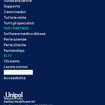
Guida alla salute
Supporto
Centri medici
Tutte le visite
Tutti gli specialisti
PER I PARTNER
Software medico di base
Per le aziende
Per le cliniche
Partnerships
ELTY
Chi siamo
Lavora con noi
Modifica Cookies
Accessibilità
DaVinci Healthcare Srl