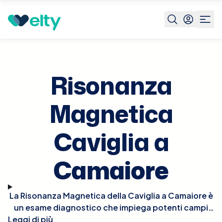
Prenota visita
Risonanza Magnetica Caviglia
Camaiore
Risonanza
Magnetica
Caviglia a
Camaiore
La Risonanza Magnetica della Caviglia a Camaiore è
un esame diagnostico che impiega potenti campi
Leggi di più
magnetici per generare immagini dettagliate delle