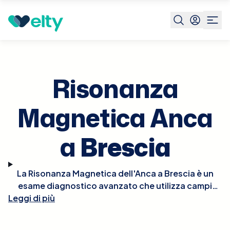
Prenota visita
Risonanza Magnetica Anca
Brescia
Risonanza
Magnetica Anca
a
Brescia
La Risonanza Magnetica dell'Anca a Brescia è un
esame diagnostico avanzato che utilizza campi
Leggi di più
magnetici per creare immagini dettagliate delle
articolazioni dell'anca, dei tessuti molli e delle
strutture ossee circostanti. Questo esame è