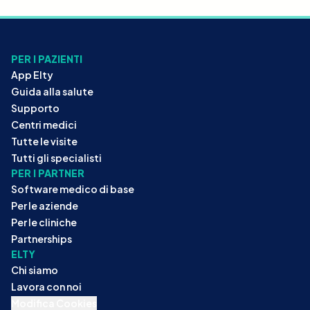
PER I PAZIENTI
App Elty
Guida alla salute
Supporto
Centri medici
Tutte le visite
Tutti gli specialisti
PER I PARTNER
Software medico di base
Per le aziende
Per le cliniche
Partnerships
ELTY
Chi siamo
Lavora con noi
Modifica Cookies