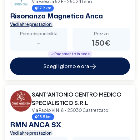
Via Brescia 52 F - 25024 Leno
17.9 km
Risonanza Magnetica Anca
Vedi altre prestazioni
Prima disponibilità
Prezzo
-
150€
Pagamento in sede
Scegli giorno e ora
SANT’ANTONIO CENTRO MEDICO
SPECIALISTICO S.R.L
Via Paolo Vi N. 8 - 25030 Castrezzato
18.5 km
RMN ANCA SX
Vedi altre prestazioni