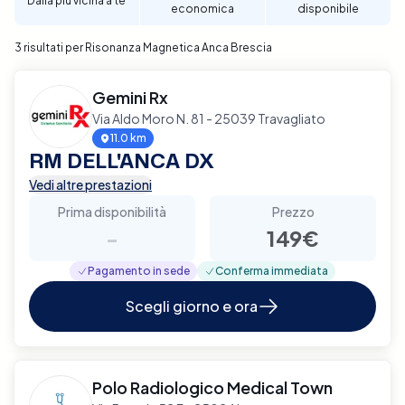
Dalla più vicina a te
economica
disponibile
3 risultati per Risonanza Magnetica Anca Brescia
Gemini Rx
Via Aldo Moro N. 81 - 25039 Travagliato
11.0 km
RM DELL'ANCA DX
Vedi altre prestazioni
Prima disponibilità
Prezzo
-
149€
Pagamento in sede
Conferma immediata
Scegli giorno e ora
Polo Radiologico Medical Town