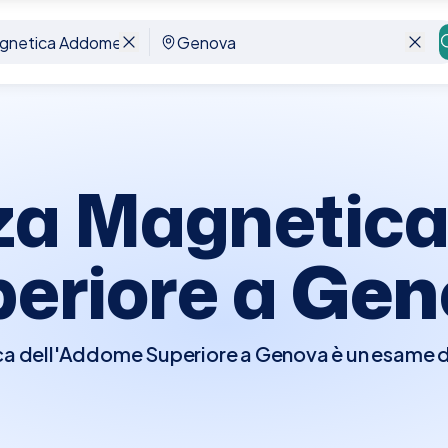
uperiore
Genova
za Magnetic
eriore a
Gen
a dell'Addome Superiore a Genova è un esame d
mpi magnetici per generare immagini dettagliate
gato, pancreas, cistifellea, milza e parte super
iale per valutare anomalie strutturali, tumori, in