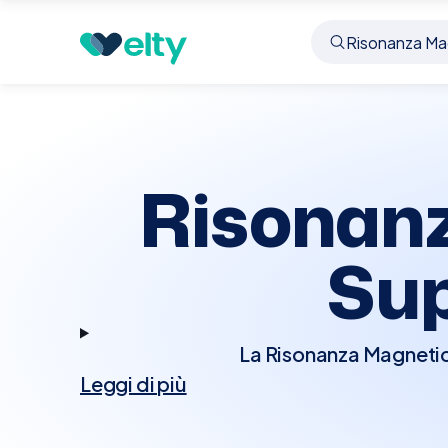
Prenota visita
Risonanza Magnetica Addome S
Risonan
Sup
La Risonanza Magnetic
Leggi di più
che impiega potenti ca
dell'addome, come fe
procedura è essenz