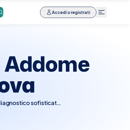
Accedi o registrati
a Addome
ova
iagnostico sofisticato
 degli organi superiori
iore dei reni. Questa
fiammazioni e altre