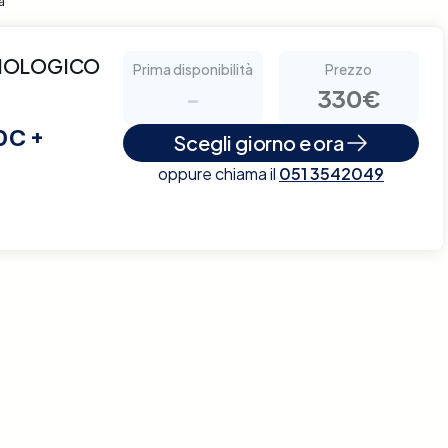
a
ADIOLOGICO
Prima disponibilità
Prezzo
-
330€
C +
Scegli giorno e ora
oppure chiama il
051 3542049