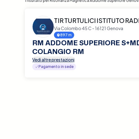
1 risultato per Risonanza Magnetica Addome Superiore Genov
TIR TURTULICI ISTITUTO R
Via Colombo 45 C - 16121 Genova
897 m
RM ADDOME SUPERIORE S+MD
COLANGIO RM
Vedi altre prestazioni
Pagamento in sede