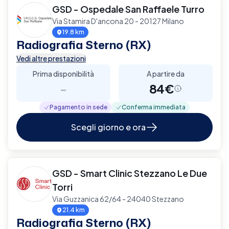
GSD - Ospedale San Raffaele Turro
Via Stamira D'ancona 20 - 20127 Milano
19.8 km
Radiografia Sterno (RX)
Vedi altre prestazioni
Prima disponibilità
A partire da
-
84€
Pagamento in sede
Conferma immediata
Scegli giorno e ora
GSD - Smart Clinic Stezzano Le Due
Torri
Via Guzzanica 62/64 - 24040 Stezzano
21.4 km
Radiografia Sterno (RX)