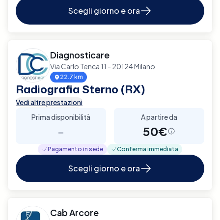
Scegli giorno e ora
Diagnosticare
Via Carlo Tenca 11 - 20124 Milano
22.7 km
Radiografia Sterno (RX)
Vedi altre prestazioni
Prima disponibilità
A partire da
-
50€
Pagamento in sede
Conferma immediata
Scegli giorno e ora
Cab Arcore