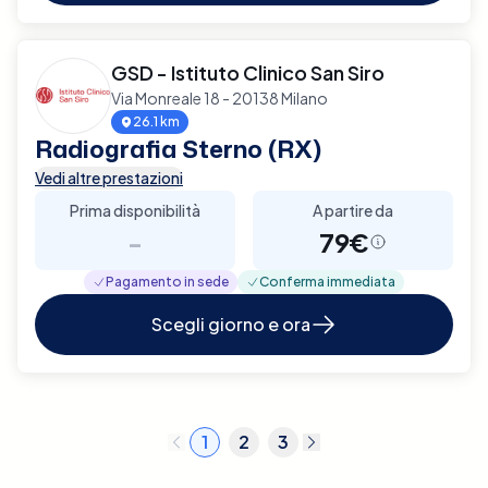
GSD - Istituto Clinico San Siro
Via Monreale 18 - 20138 Milano
26.1 km
Radiografia Sterno (RX)
Vedi altre prestazioni
Prima disponibilità
A partire da
-
79€
Pagamento in sede
Conferma immediata
Scegli giorno e ora
1
2
3