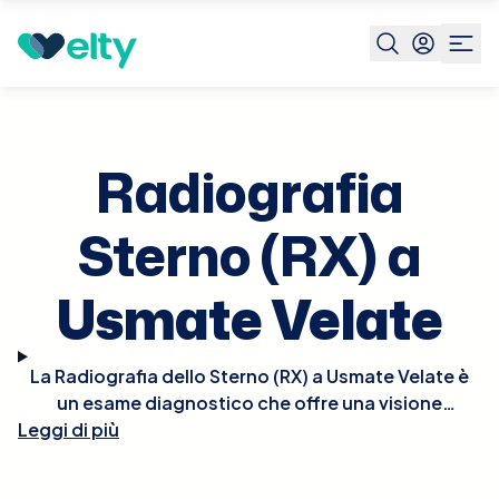
Prenota visita
Radiografia Sterno Rx
Usmate Velate
Radiografia
Sterno (RX) a
Usmate Velate
La Radiografia dello Sterno (RX) a Usmate Velate è
un esame diagnostico che offre una visione
Leggi di più
dettagliata dello sterno, essenziale per valutare
traumi, infezioni o malattie come l'artrite
sternoclavicolare. Questo tipo di radiografia è