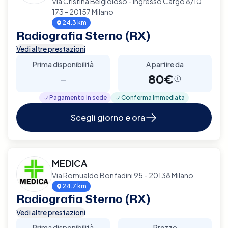
Via Cristina Belgioioso - Ingresso Cargo 8/10
173 - 20157 Milano
24.3 km
Radiografia Sterno (RX)
Vedi altre prestazioni
Prima disponibilità
A partire da
-
80€
Pagamento in sede
Conferma immediata
Scegli giorno e ora
MEDICA
Via Romualdo Bonfadini 95 - 20138 Milano
24.7 km
Radiografia Sterno (RX)
Vedi altre prestazioni
Prima disponibilità
Prezzo