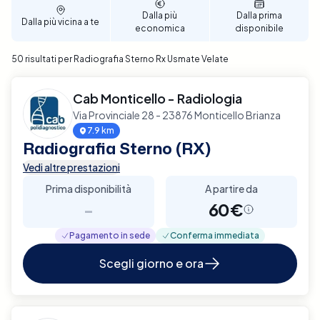
Dalla più
Dalla prima
Dalla più vicina a te
economica
disponibile
50 risultati per Radiografia Sterno Rx Usmate Velate
Cab Monticello - Radiologia
Via Provinciale 28 - 23876 Monticello Brianza
7.9 km
Radiografia Sterno (RX)
Vedi altre prestazioni
Prima disponibilità
A partire da
-
60€
Pagamento in sede
Conferma immediata
Scegli giorno e ora