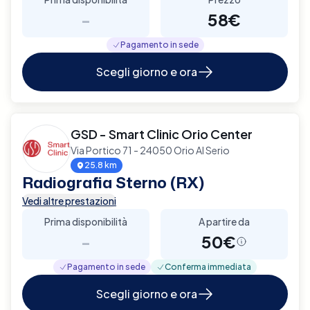
-
58€
Pagamento in sede
Scegli giorno e ora
GSD - Smart Clinic Orio Center
Via Portico 71 - 24050 Orio Al Serio
25.8 km
Radiografia Sterno (RX)
Vedi altre prestazioni
Prima disponibilità
A partire da
-
50€
Pagamento in sede
Conferma immediata
Scegli giorno e ora