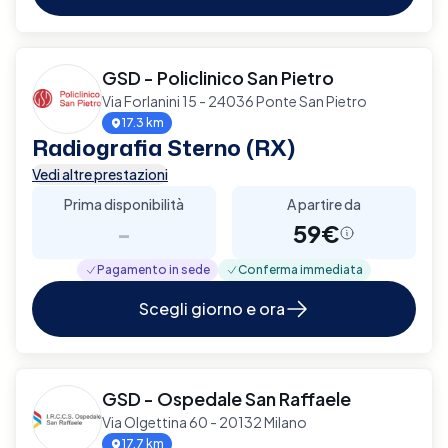
GSD - Policlinico San Pietro
Via Forlanini 15 - 24036 Ponte San Pietro
17.3 km
Radiografia Sterno (RX)
Vedi altre prestazioni
Prima disponibilità
A partire da
-
59€
Pagamento in sede
Conferma immediata
Scegli giorno e ora
GSD - Ospedale San Raffaele
Via Olgettina 60 - 20132 Milano
17.7 km