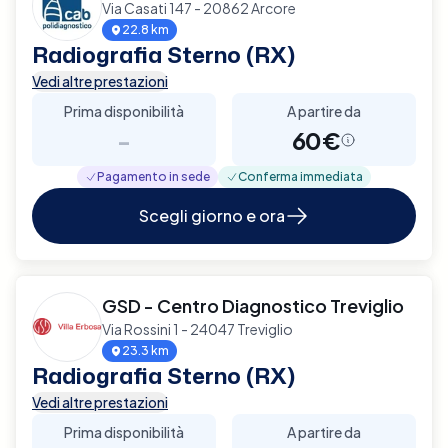
Via Casati 147 - 20862 Arcore
22.8 km
Radiografia Sterno (RX)
Vedi altre prestazioni
Prima disponibilità
A partire da
-
60€
Pagamento in sede
Conferma immediata
Scegli giorno e ora
GSD - Centro Diagnostico Treviglio
Via Rossini 1 - 24047 Treviglio
23.3 km
Radiografia Sterno (RX)
Vedi altre prestazioni
Prima disponibilità
A partire da