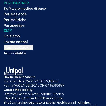
PER I PARTNER
Software medico di base
Per le aziende
Per le cliniche
Partnerships
ELTY
Chi siamo
Lavora con noi
Modifica Cookies
Accessibilità
DaVinci Healthcare Srl
Via Gioacchino Murat, 23, 20159, Milano
Partita IVA 03740811207 e CF 10435390967
Centro Medico Elty
Direttore Sanitario: Dott. Rodolfo Buccico
Chief Medical Officer: Dott. Mario Improta
Elty è un marchio registrato di: DaVinci Healthcare Srl | All rights 