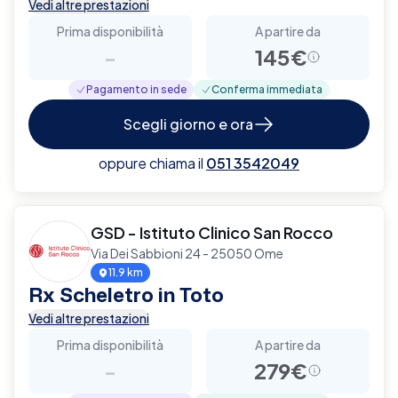
Vedi altre prestazioni
Prima disponibilità
A partire da
-
145€
Pagamento in sede
Conferma immediata
Scegli giorno e ora
oppure chiama il
051 3542049
GSD - Istituto Clinico San Rocco
Via Dei Sabbioni 24 - 25050 Ome
11.9 km
Rx Scheletro in Toto
Vedi altre prestazioni
Prima disponibilità
A partire da
-
279€