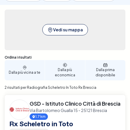
Vedi su mappa
Sono stati trovati 2 risultati
Ordina i risultati
Dalla più
Dalla prima
Dalla più vicina a te
economica
disponibile
2 risultati per Radiografia Scheletro In Toto Rx Brescia
GSD - Istituto Clinico Città di Brescia
Via Bartolomeo Gualla 15 - 25121 Brescia
1.7 km
Rx Scheletro in Toto