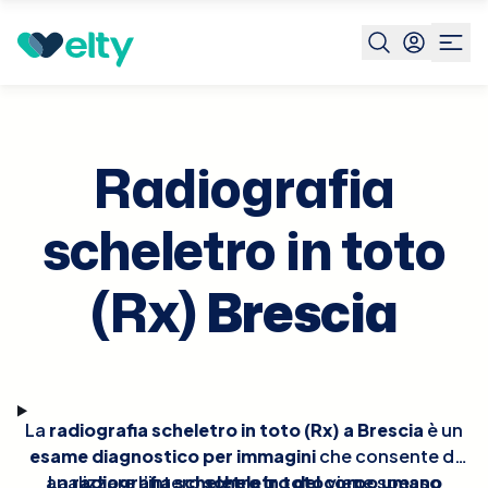
Prenota visita
Radiografia Scheletro In Toto Rx
Brescia
Radiografia
scheletro in toto
(Rx)
Brescia
La
radiografia scheletro in toto (Rx) a Brescia
è un
esame diagnostico per immagini
che consente di
analizzare l’intero
La
radiografia scheletro in toto
scheletro del corpo umano
viene spesso