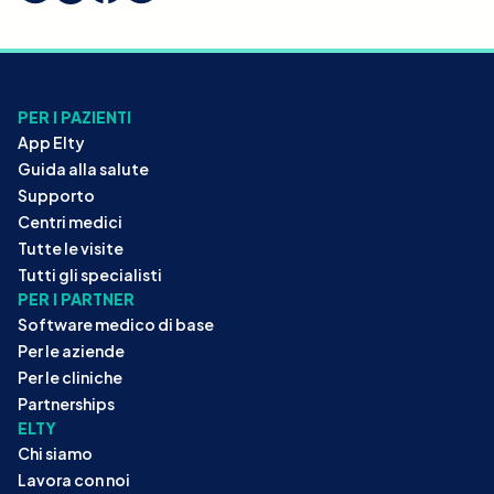
PER I PAZIENTI
App Elty
Guida alla salute
Supporto
Centri medici
Tutte le visite
Tutti gli specialisti
PER I PARTNER
Software medico di base
Per le aziende
Per le cliniche
Partnerships
ELTY
Chi siamo
Lavora con noi