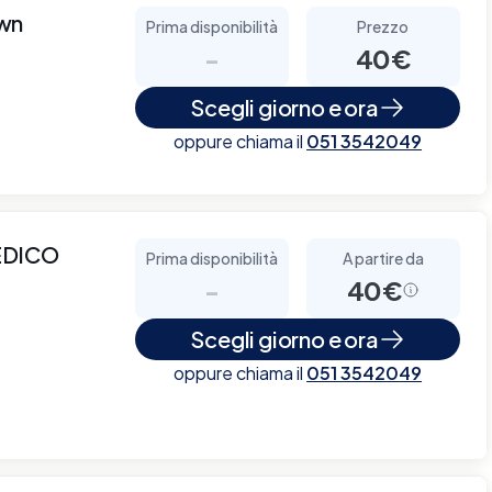
own
Prima disponibilità
Prezzo
-
40€
Scegli giorno e ora
oppure chiama il
051 3542049
EDICO
Prima disponibilità
A partire da
-
40€
Scegli giorno e ora
oppure chiama il
051 3542049