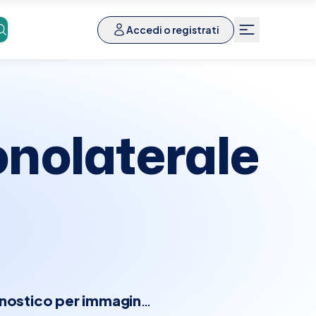
Accedi o registrati
nolaterale
nostico per immagini