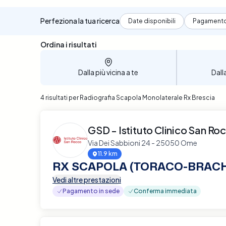
Perfeziona la tua ricerca
Date disponibili
Pagament
Sono stati trovati 4 risultati
Ordina i risultati
Dalla più vicina a te
Dall
4 risultati per Radiografia Scapola Monolaterale Rx Brescia
GSD - Istituto Clinico San Ro
Via Dei Sabbioni 24 - 25050 Ome
11.9 km
RX SCAPOLA (TORACO-BRACH
Vedi altre prestazioni
Pagamento in sede
Conferma immediata