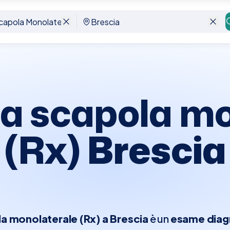
le Rx
Brescia
ia scapola mo
(Rx)
Brescia
a monolaterale (Rx) a Brescia
è un
esame diag