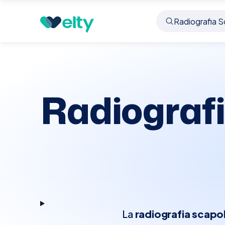
Prenota visita
Radiografia Scapola Monolatera
Radiograf
La
radiografia scapol