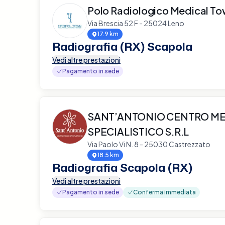
Polo Radiologico Medical T
Via Brescia 52 F - 25024 Leno
17.9 km
Radiografia (RX) Scapola
Vedi altre prestazioni
Pagamento in sede
SANT’ANTONIO CENTRO M
SPECIALISTICO S.R.L
Via Paolo Vi N. 8 - 25030 Castrezzato
18.5 km
Radiografia Scapola (RX)
Vedi altre prestazioni
Pagamento in sede
Conferma immediata