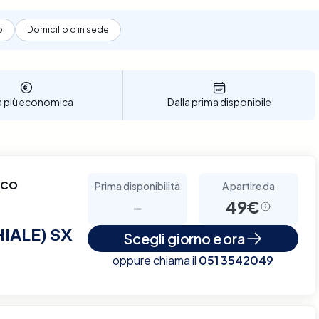
o
Domicilio o in sede
a più economica
Dalla prima disponibile
cco
Prima disponibilità
A partire da
-
49€
IALE) SX
Scegli giorno e ora
oppure chiama il
051 3542049