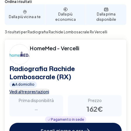
alle tue esigenze. Prenota ora per un servizio
Sono stati trovati 3 risultati
Ordina i risultati
affidabile e conveniente, garantendo il miglior
supporto possibile per la tua salute lombosacrale a
Dalla più
Dalla prima
Dalla più vicina a te
economica
disponibile
Vercelli.
3 risultati per Radiografia Rachide Lombosacrale Rx Vercelli
HomeMed - Vercelli
Radiografia Rachide
Lombosacrale (RX)
A domicilio
Vedi altre prestazioni
Prima disponibilità
Prezzo
-
162€
Pagamento in sede
Scegli giorno e ora