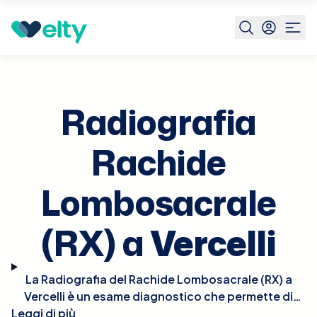
Prenota visita
Radiografia Rachide Lombosacrale Rx
Ve
Radiografia
Rachide
Lombosacrale
(RX) a
Vercelli
La Radiografia del Rachide Lombosacrale (RX) a
Vercelli è un esame diagnostico che permette di
Leggi di più
analizzare in dettaglio la regione lombare e sacrale