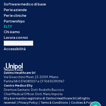
Software medico di base
Per le aziende
Per le cliniche
Partnerships
ELTY
Chi siamo
Lavora con noi
Modifica Cookies
Accessibilità
DaVinci Healthcare Srl
Via Gioacchino Murat, 23, 20159, Milano
Partita IVA 03740811207 e CF 10435390967
Centro Medico Elty
Direttore Sanitario: Dott. Rodolfo Buccico
Chief Medical Officer: Dott. Mario Improta
Elty è un marchio registrato di: DaVinci Healthcare Srl | All rights 
reserved
|
Privacy Policy
|
Terms & Conditions
|
Cookies & Policy