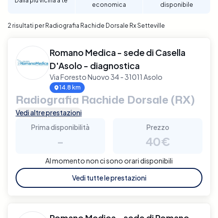
Dalla più vicina a te
economica
disponibile
avanti verso il benessere della tua colonna
vertebrale a Setteville.
2 risultati per Radiografia Rachide Dorsale Rx Setteville
Romano Medica - sede di Casella
D'Asolo - diagnostica
Via Foresto Nuovo 34 - 31011 Asolo
14.8 km
Radiografia Rachide Dorsale (RX)
Vedi altre prestazioni
Prima disponibilità
Prezzo
-
40€
Al momento non ci sono orari disponibili
Vedi tutte le prestazioni
Romano Medica - sede di Romano