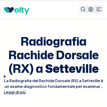
Prenota visita
Radiografia Rachide Dorsale Rx
Settevill
Radiografia
Rachide Dorsale
(RX) a
Setteville
La Radiografia del Rachide Dorsale (RX) a Setteville è
un esame diagnostico fondamentale per esaminare
Leggi di più
le vertebre toraciche, particolarmente indicato in
caso di dolore alla schiena, traumi o sospetti di
patologie come scoliosi o altre deformità vertebrali.