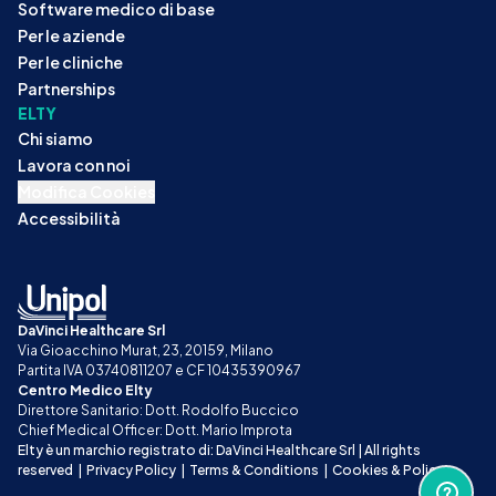
Software medico di base
Per le aziende
Per le cliniche
Partnerships
ELTY
Chi siamo
Lavora con noi
Modifica Cookies
Accessibilità
DaVinci Healthcare Srl
Via Gioacchino Murat, 23, 20159, Milano
Partita IVA 03740811207 e CF 10435390967
Centro Medico Elty
Direttore Sanitario: Dott. Rodolfo Buccico
Chief Medical Officer: Dott. Mario Improta
Elty è un marchio registrato di: DaVinci Healthcare Srl | All rights 
reserved
|
Privacy Policy
|
Terms & Conditions
|
Cookies & Policy