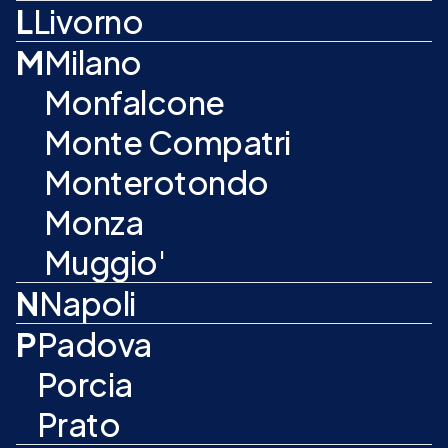
L
Livorno
M
Milano
Monfalcone
Monte Compatri
Monterotondo
Monza
Muggio'
N
Napoli
P
Padova
Porcia
Prato