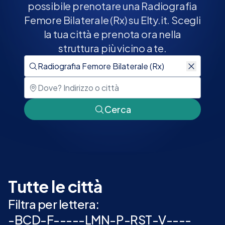
possibile prenotare una Radiografia
Femore Bilaterale (Rx) su Elty.it. Scegli
la tua città e prenota ora nella
struttura più vicino a te.
Cerca
Tutte le città
Filtra per lettera:
-
B
C
D
-
F
-
-
-
-
-
L
M
N
-
P
-
R
S
T
-
V
-
-
-
-