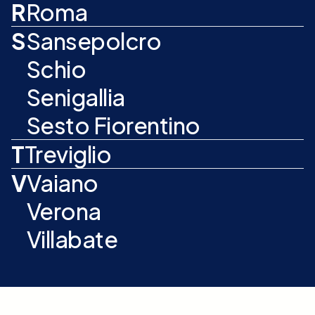
R
Roma
S
Sansepolcro
Schio
Senigallia
Sesto Fiorentino
T
Treviglio
V
Vaiano
Verona
Villabate