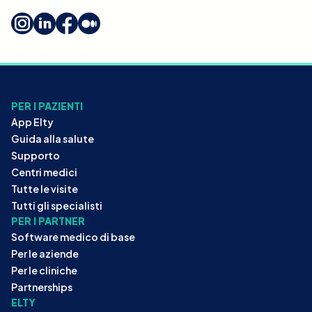
PER I PAZIENTI
App Elty
Guida alla salute
Supporto
Centri medici
Tutte le visite
Tutti gli specialisti
PER I PARTNER
Software medico di base
Per le aziende
Per le cliniche
Partnerships
ELTY