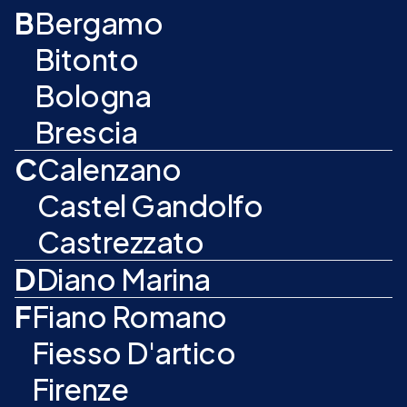
B
Bergamo
Bitonto
Bologna
Brescia
C
Calenzano
Castel Gandolfo
Castrezzato
D
Diano Marina
F
Fiano Romano
Fiesso D'artico
Firenze