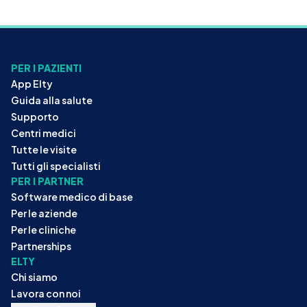
PER I PAZIENTI
App Elty
Guida alla salute
Supporto
Centri medici
Tutte le visite
Tutti gli specialisti
PER I PARTNER
Software medico di base
Per le aziende
Per le cliniche
Partnerships
ELTY
Chi siamo
Lavora con noi