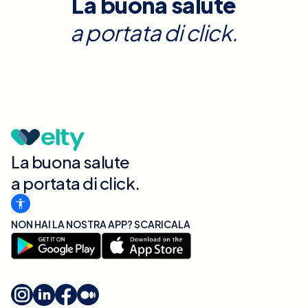
La buona salute
a portata di click.
La buona salute
a portata di click.
NON HAI LA NOSTRA APP? SCARICALA