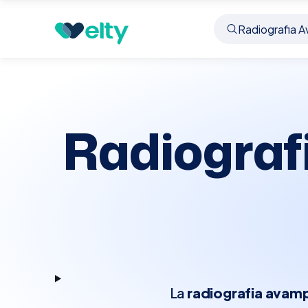
Prenota visita
Radiografia Avampiede Bilateral
Radiograf
La
radiografia avamp