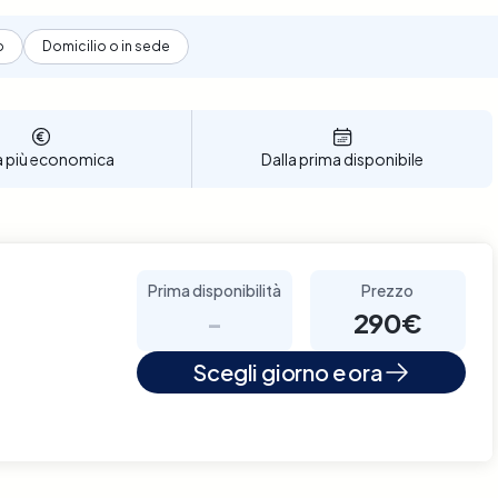
o
Domicilio o in sede
a più economica
Dalla prima disponibile
Prima disponibilità
Prezzo
-
290€
Scegli giorno e ora