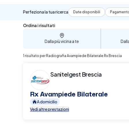
Perfeziona la tua ricerca
Date disponibili
Pagament
Sono stati trovati 1 risultati
Ordina i risultati
Dalla più vicina a te
Dall
1 risultato per Radiografia Avampiede Bilaterale Rx Brescia
Sanitelgest Brescia
Rx Avampiede Bilaterale
A domicilio
Vedi altre prestazioni