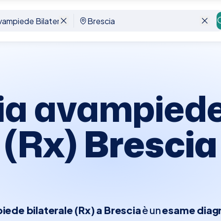
e Rx
Brescia
ia avampiede 
(Rx)
Brescia
iede bilaterale (Rx) a Brescia
è un
esame diagn